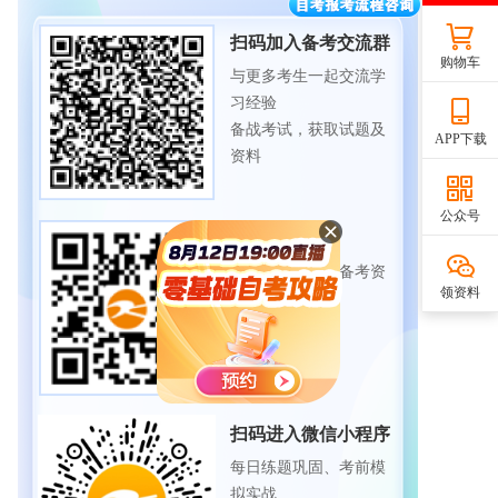
扫码加入备考交流群
购物车
与更多考生一起交流学
习经验
备战考试，获取试题及
APP下载
资料
公众号
扫码下载APP
海量历年试题、备考资
领资料
料
免费下载领取
扫码进入微信小程序
每日练题巩固、考前模
拟实战