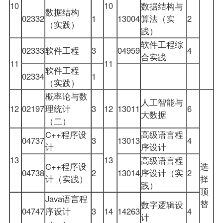
10
10
数据结构与
数据结构
02332
1
13004
算法（实
2
（实践）
践）
软件工程综
02333
软件工程
3
04959
4
合实践
11
11
软件工程
02334
1
（实践）
概率论与数
人工智能与
12
02197
理统计
3
12
13011
6
大数据
（二）
C++程序设
高级语言程
04737
3
13013
4
计
序设计
13
13
高级语言程
C++程序设
选
04738
2
13014
序设计（实
2
计（实践）
择
践）
顶
Java语言程
替
数字逻辑设
04747
序设计
3
14
14263
4
计