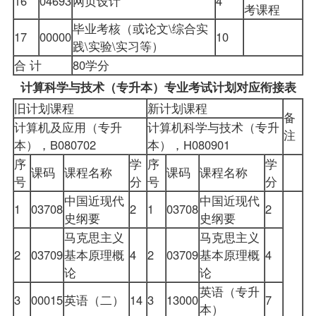
16
04693
网页设计
4
考课程
毕业考核（或论文\综合实
17
00000
10
践\实验\实习等）
合 计
80学分
计算科学与技术（专升本）专业考试计划对应衔接表
旧计划课程
新计划课程
备
计算机及应用（专升
计算机科学与技术（专升
注
本），B080702
本），H080901
序
学
序
学
课码
课程名称
课码
课程名称
号
分
号
分
中国近现代
中国近现代
1
03708
2
1
03708
2
史纲要
史纲要
马克思主义
马克思主义
2
03709
基本原理概
4
2
03709
基本原理概
4
论
论
英语（专升
3
00015
英语（二）
14
3
13000
7
本）