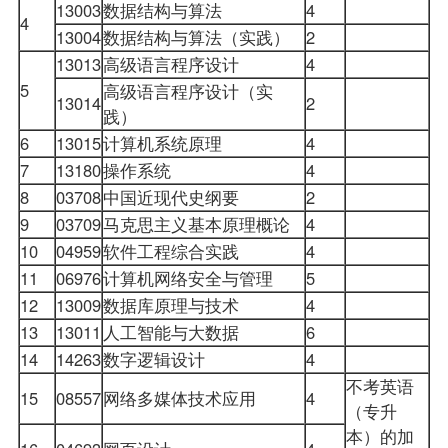
13003
数据结构与算法
4
4
13004
数据结构与算法（实践）
2
13013
高级语言程序设计
4
5
高级语言程序设计（实
13014
2
践）
6
13015
计算机系统原理
4
7
13180
操作系统
4
8
03708
中国近现代史纲要
2
9
03709
马克思主义基本原理概论
4
10
04959
软件工程综合实践
4
11
06976
计算机网络安全与管理
5
12
13009
数据库原理与技术
4
13
13011
人工智能与大数据
6
14
14263
数字逻辑设计
4
不考英语
15
08557
网络多媒体技术应用
4
（专升
本）的加