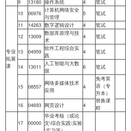
9
13180
操作系统
4
笔试
计算机网络安全
10
06976
5
笔试
与管理
11
14263
数字逻辑设计
4
笔试
数据库原理与技
12
13009
4
笔试
术
软件工程综合实
专业
13
04959
4
笔试
践
拓展
人工智能与大数
课
14
13011
6
笔试
据
免考英
网络多媒体技术
语（专
15
08557
4
应用
升本）
替换课
16
04693
网页设计
4
程
毕业考核（或论
17
00000
文\综合实践\实验
\实习等）