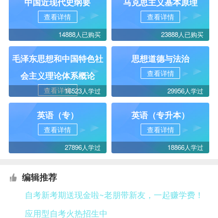
中国近现代史纲要
马克思主义基本原理
查看详情
查看详情
14888人已购买
23888人已购买
毛泽东思想和中国特色社
思想道德与法治
查看详情
会主义理论体系概论
查看详情
16523人学过
29956人学过
英语（专）
英语（专升本）
查看详情
查看详情
27896人学过
18866人学过
编辑推荐
自考新考期送现金啦~老朋带新友，一起赚学费！
应用型自考火热招生中