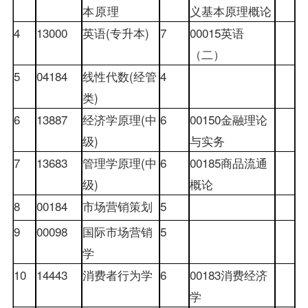
本原理
义基本原理概论
4
13000
英语
(
专升本
)
7
00015
英语
（二）
5
04184
线性代数
(
经管
4
类
)
6
13887
经济学原理
(
中
6
00150
金融理论
级
)
与实务
7
13683
管理学原理
(
中
6
00185
商品流通
级
)
概论
8
00184
市场营销策划
5
9
00098
国际市场营销
5
学
10
14443
消费者行为学
6
00183
消费经济
学