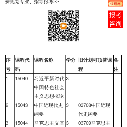
费规划专业、指导报考>>
报考
咨询
序
课程代
课程名称
学分
旧计划可顶替课
备
号
码
程
注
1
15040
习近平新时代
3
中国特色社会
主义思
想概论
2
15043
中国近现代史
3
03708
中国近现
纲要
代史纲要
3
15044
马克思主义基
3
03709
马克思主