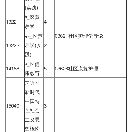
(实践)
社区
营
13221
4
养学
03621社区
护理学导论
●社区
营
13222
养学
(实
2
践)
社区健
14188
5
03626社区康复护理
康教育
习近平
新时代
中国特
15040
3
色社会
主义思
想概论