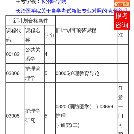
长治医学院
主考学校：
长治医学院关于自学考试新旧专业对照的情况说明
在线
新计划合格条件
备
客服
旧计划可顶替课程
课程代
课程名
注
学分
码
称
公共关
00182
4
系学
护理管
03006
5
03005
护理教育导论
理学
任
意
03200预防医学(二),03699,
一
护理学
03008
5
护理
门
研究
学研究(二)
可
顶