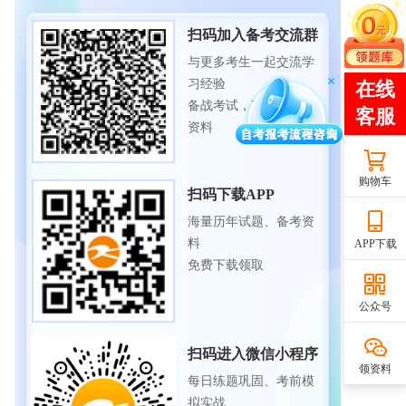
扫码加入备考交流群
与更多考生一起交流学
习经验
备战考试，获取试题及
资料
购物车
扫码下载APP
海量历年试题、备考资
料
APP下载
免费下载领取
公众号
扫码进入微信小程序
领资料
每日练题巩固、考前模
拟实战