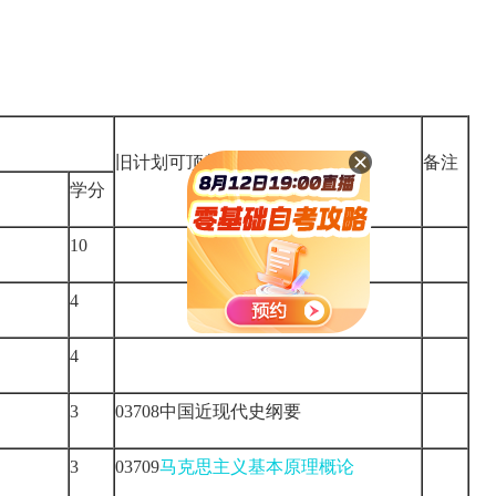
旧计划可顶替课程
备注
学分
10
4
4
3
03708中国近现代史纲要
3
03709
马克思主义基本原理概论