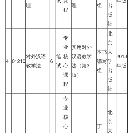
试
课
年版
理
理
组
出
程
版
社
北
专
京
业
实用对外
本书
大
对外汉语
笔
核
汉语教学
2013
4
01210
6
编写
学
教学法
试
心
法（第3
年版
组
出
课
版）
版
程
社
专
业
北
核
京
心
丁
大