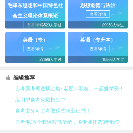
毛泽东思想和中国特色社
思想道德与法治
查看详情
会主义理论体系概论
查看详情
16523人学过
29956人学过
英语（专）
英语（专升本）
查看详情
查看详情
27896人学过
18866人学过
编辑推荐
自考新考期送现金啦~老朋带新友，一起赚学费！
应用型自考火热招生中
自考文凭可以考取这些职业证书！
自考专/本全套课程低价抢，多专业任选3年畅学