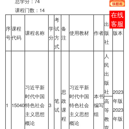
总学分：74
课程门数：14
在线
考
出
客服
序
课程
学
试
备
课程名称
使用教材
作者
版
版本
号
代码
分
方
注
社
式
人
民
出
版
习近平新
习近平新
社
思
2023
时代中国
时代中国
本书
笔
政
年版
高
1
15040
特色社会
3
特色社会
编写
试
课
2023
等
主义思想
主义思想
组
程
年版
教
概论
概论
育