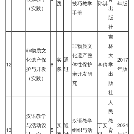
践
技巧教学
孙淇
年版
（实践）
出
手册
版
社
吉
非物质文
林
非物质文
化遗产整
大
化遗产保
实
通
2017
12
6
体性保护
李倩
学
护与开发
践
过
年版
余开发研
出
（实践）
究
版
社
人
民
汉语教学
汉语教学
教
与活动设
实
通
丁安
2024
13
5
组织与活
育