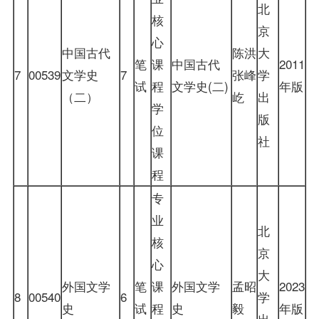
北
核
京
心
中国古代
陈洪
大
笔
课
中国古代
2011
7
00539
文学史
7
张峰
学
试
程
文学史(二)
年版
（二）
屹
出
学
版
位
社
课
程
专
业
北
核
京
心
大
外国文学
笔
课
外国文学
孟昭
2023
8
00540
6
学
史
试
程
史
毅
年版
出