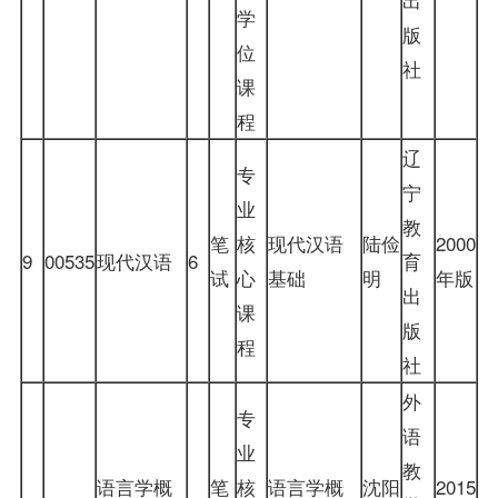
学
版
位
社
课
程
辽
专
宁
业
教
笔
核
现代汉语
陆俭
2000
9
00535
现代汉语
6
育
试
心
基础
明
年版
出
课
版
程
社
外
专
语
业
教
语言学概
笔
核
语言学概
沈阳
2015