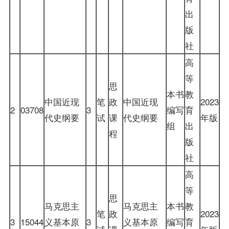
出
版
社
高
等
思
本书
教
中国近现
笔
政
中国近现
2023
2
03708
3
编写
育
代史纲要
试
课
代史纲要
年版
组
出
程
版
社
高
等
思
马克思主
马克思主
本书
教
笔
政
2023
3
15044
义基本原
3
义基本原
编写
育