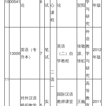
10
00541
6
学
论
试
心
论
贺阳
年版
与
课
研
程
究
外
语
英语
张敬
教
英语（专
笔
2012
13000
7
（二）自
源、
学
升本）
试
年版
学教程
张虹
与
研
二
究
11
选
高
一
等
国际汉语
对外汉语
教
实
教师课堂
王巍
2011
模拟教学
5
育