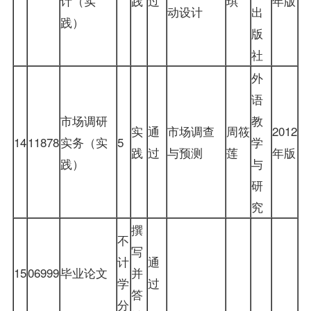
计（实
践
过
琪
年版
动设计
出
践）
版
社
外
语
市场调研
教
实
通
市场调查
周筱
2012
14
11878
实务（实
5
学
践
过
与预测
莲
年版
践）
与
研
究
撰
不
写
计
通
15
06999
毕业论文
并
学
过
答
分