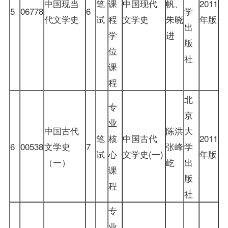
中国现当
笔
课
中国现代
帆、
2011
5
06778
6
学
代文学史
试
程
文学史
朱晓
年版
出
学
进
版
位
社
课
程
北
专
京
业
中国古代
陈洪
大
笔
核
中国古代
2011
6
00538
文学史
7
张峰
学
试
心
文学史(一)
年版
（一）
屹
出
课
版
程
社
专
业