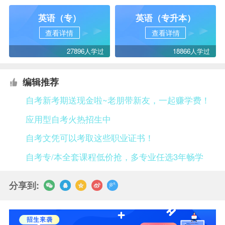
英语（专）
英语（专升本）
查看详情
查看详情
27896人学过
18866人学过
编辑推荐
自考新考期送现金啦~老朋带新友，一起赚学费！
应用型自考火热招生中
自考文凭可以考取这些职业证书！
自考专/本全套课程低价抢，多专业任选3年畅学
分享到: