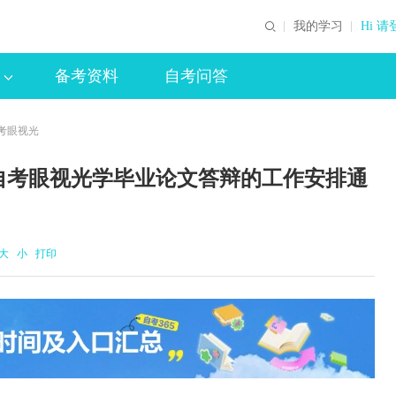
我的学习
Hi 请
备考资料
自考问答
自考眼视光
年自考眼视光学毕业论文答辩的工作安排通
大
小
打印