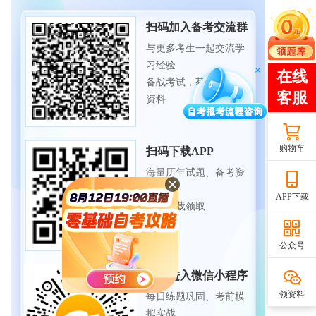
扫码加入备考交流群
与更多考生一起交流学
习经验
备战考试，获取试题及
资料
购物车
扫码下载APP
海量历年试题、备考资
料
APP下载
免费下载领取
公众号
扫码进入微信小程序
领资料
每日练题巩固、考前模
拟实战