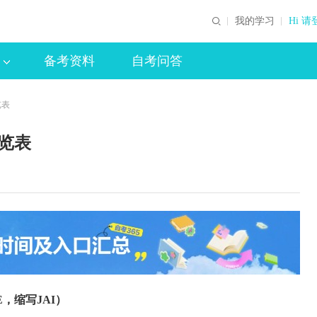
我的学习
Hi 请
备考资料
自考问答
览表
一览表
TE，缩写JAI）