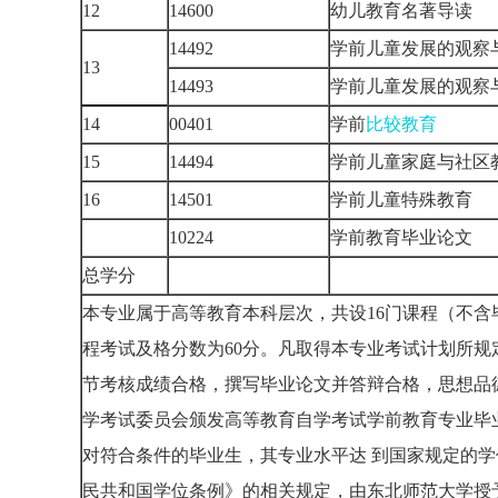
12
14600
幼儿教育名著导读
14492
学前儿童发展的观察
13
14493
学前儿童发展的观察
14
00401
学前
比较教育
15
14494
学前儿童家庭与社区
16
14501
学前儿童特殊教育
10224
学前教育毕业论文
总学分
本专业属于高等教育本科层次，共设16门课程（不含
程考试及格分数为60分。凡取得本专业考试计划所规
节考核成绩合格，撰写毕业论文并答辩合格，思想品
学考试委员会颁发高等教育自学考试学前教育专业毕
对符合条件的毕业生，其专业水平达 到国家规定的
民共和国学位条例》的相关规定，由东北师范大学授