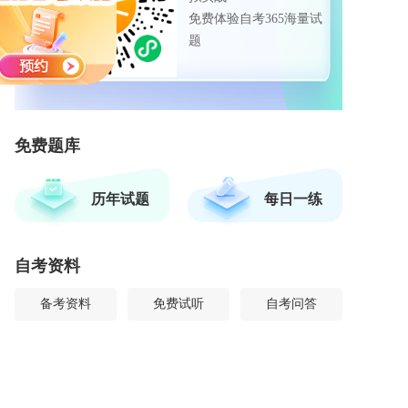
免费体验自考365海量试
题
免费题库
历年试题
每日一练
自考资料
备考资料
免费试听
自考问答