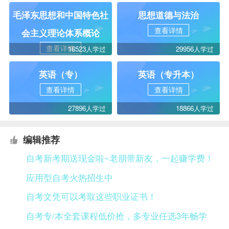
毛泽东思想和中国特色社
思想道德与法治
查看详情
会主义理论体系概论
查看详情
16523人学过
29956人学过
英语（专）
英语（专升本）
查看详情
查看详情
27896人学过
18866人学过
编辑推荐
自考新考期送现金啦~老朋带新友，一起赚学费！
应用型自考火热招生中
自考文凭可以考取这些职业证书！
自考专/本全套课程低价抢，多专业任选3年畅学