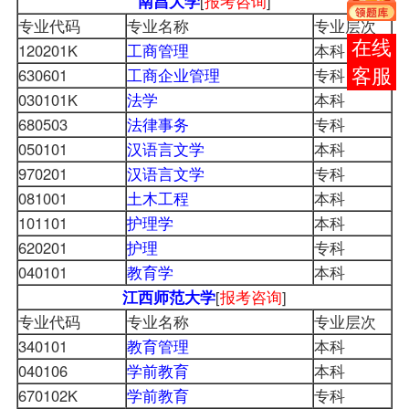
南昌大学
[
报考咨询
]
专业代码
专业名称
专业层次
报考
120201K
工商管理
本科
630601
工商企业管理
专科
咨询
030101K
法学
本科
680503
法律事务
专科
050101
汉语言文学
本科
970201
汉语言文学
专科
081001
土木工程
本科
101101
护理学
本科
620201
护理
专科
040101
教育学
本科
江西师范大学
[
报考咨询
]
专业代码
专业名称
专业层次
340101
教育管理
本科
040106
学前教育
本科
670102K
学前教育
专科