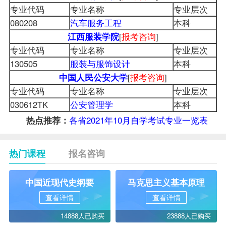
专业代码
专业名称
专业层次
080208
汽车服务工程
本科
江西服装学院
[
报考咨询
]
专业代码
专业名称
专业层次
130505
服装与服饰设计
本科
中国人民公安大学
[
报考咨询
]
专业代码
专业名称
专业层次
030612TK
公安管理学
本科
各省2021年10月自学考试专业一览表
热点推荐：
热门课程
报名咨询
中国近现代史纲要
马克思主义基本原理
查看详情
查看详情
14888人已购买
23888人已购买