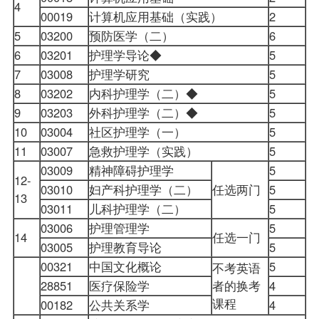
4
00019
计算机应用基础（实践）
2
5
03200
预防医学（二）
6
6
03201
护理学导论◆
5
7
03008
护理学研究
5
8
03202
内科护理学（二）◆
5
9
03203
外科护理学（二）◆
5
10
03004
社区护理学（一）
5
11
03007
急救护理学（实践）
5
03009
精神障碍护理学
5
12-
03010
妇产科护理学（二）
任选两门
5
13
03011
儿科护理学（二）
5
03006
护理管理学
5
14
任选一门
03005
护理教育导论
5
00321
中国文化概论
5
不考英语
28851
医疗保险学
者的换考
4
课程
00182
公共关系学
4