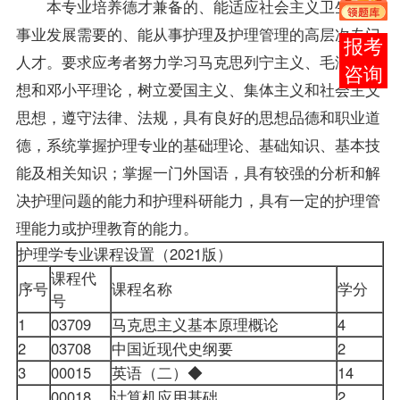
本专业培养德才兼备的、能适应社会主义卫生保健
事业发展需要的、能从事护理及护理管理的高层次专门
在线
人才。要求应考者努力学习马克思列宁主义、毛泽东思
客服
想和邓小平理论，树立爱国主义、集体主义和社会主义
思想，遵守法律、法规，具有良好的思想品德和职业道
德，系统掌握护理专业的基础理论、基础知识、基本技
能及相关知识；掌握一门外国语，具有较强的分析和解
决护理问题的能力和护理科研能力，具有一定的护理管
理能力或护理教育的能力。
护理学专业课程设置（2021版）
课程代
序号
课程名称
学分
号
1
03709
马克思主义基本原理概论
4
2
03708
中国近现代史纲要
2
3
00015
英语（二）◆
14
00018
计算机应用基础
2