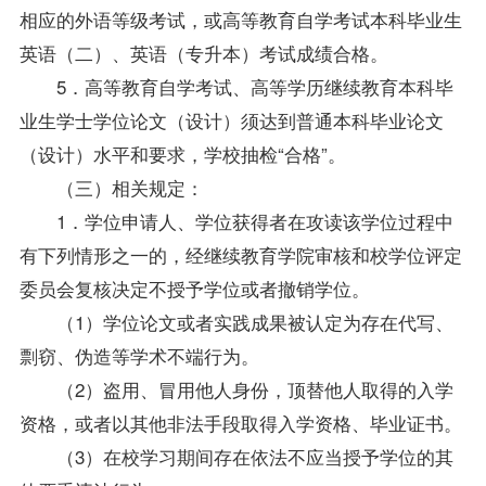
相应的外语等级考试，或高等教育自学考试本科
毕业生
英语（二）、英语（专升本）考试成绩合格。
5．高等教育自学考试、高等学历继续教育本科
毕
业生
学士
学位
论文（设计）须达到普通本科毕业论文
（设计）水平和要求，学校抽检“合格”。
（三）相关规定：
1．
学位
申请人、
学位
获得者在攻读该
学位
过程中
有下列情形之一的，经继续教育学院审核和校
学位
评定
委员会复核决定不授予
学位
或者撤销
学位
。
（1）
学位
论文或者实践成果被认定为存在代写、
剽窃、伪造等学术不端行为。
（2）盗用、冒用他人身份，顶替他人取得的入学
资格，或者以其他非法手段取得入学资格、毕业证书。
（3）在校学习期间存在依法不应当授予
学位
的其