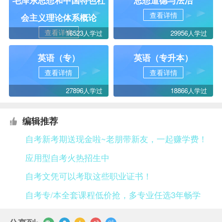
毛泽东思想和中国特色社
思想道德与法治
查看详情
会主义理论体系概论
查看详情
16523人学过
29956人学过
英语（专）
英语（专升本）
查看详情
查看详情
27896人学过
18866人学过
编辑推荐
自考新考期送现金啦~老朋带新友，一起赚学费！
应用型自考火热招生中
自考文凭可以考取这些职业证书！
自考专/本全套课程低价抢，多专业任选3年畅学