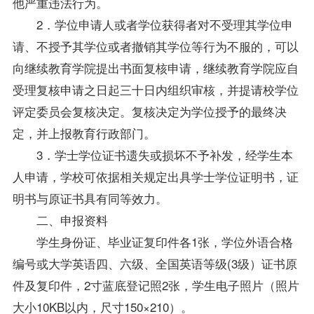
他严重违法行为。
2．
学位
申请人或者
学位
获得者对不受理其
学位
申
请、不授予其
学位
或者撤销其
学位
等行为不服的，可以
向继续教育学院提出书面复核申请，继续教育学院应自
受理复核申请之日起三十日内组织审核，并提请校
学位
评定委员会复核决定。复核决定为
学位
授予的最终决
定，并上报教育行政部门。
3．学士
学位
证书遗失或损坏不予补发，经学生本
人申请，学校可依据相关规定出具学士
学位
证明书，证
明书与原证书具有同等效力。
二、申报资料
学生身份证、毕业证复印件各1张，
学位
外语合格
编号或大学英语四、六级、全国英语等级(3级）证书原
件及复印件，2寸蓝底登记照2张，学生电子照片（照片
大小10KB以内，尺寸150×210）。