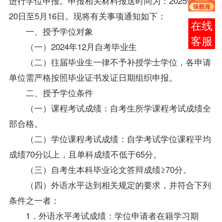
进行
学位
申报。申报相关材料报送时间为：2025年4月
20日至5月16日。现将有关事项通知如下：
报考
一、授予
学位
对象
咨询
（一）2024年12月自考
毕业生
（二）往届
毕业生
一律不予补授学士
学位
，各申请
单位需严格按照毕业证书发证日期组织申报。
二、授予
学位
条件
（一）课程考试成绩：自考生所学课程考试成绩全
部合格。
（二）
学位
课程考试成绩：自学考试
学位
课程平均
成绩70分以上，且单科成绩不低于65分。
（三）自考生本科毕业论文答辩成绩≥70分。
（四）外语水平达到相关规定的要求，并符合下列
条件之一者：
1．外语水平考试成绩：
学位
申请者在籍学习期