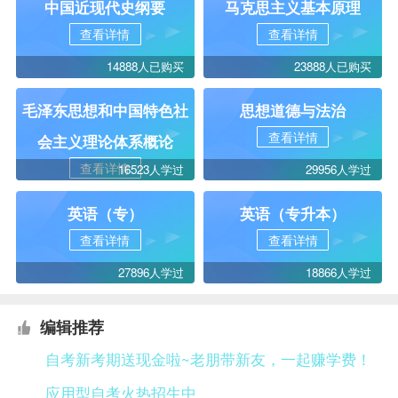
中国近现代史纲要
马克思主义基本原理
查看详情
查看详情
14888人已购买
23888人已购买
毛泽东思想和中国特色社
思想道德与法治
查看详情
会主义理论体系概论
查看详情
16523人学过
29956人学过
英语（专）
英语（专升本）
查看详情
查看详情
27896人学过
18866人学过
编辑推荐
自考新考期送现金啦~老朋带新友，一起赚学费！
应用型自考火热招生中