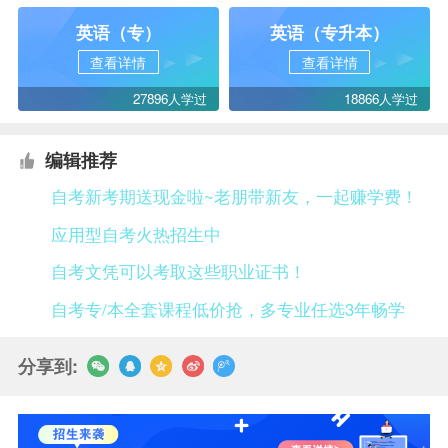
英语（专）
英语（专升本）
查看详情
查看详情
27896人学过
18866人学过
编辑推荐
自考新考期送现金啦~老朋带新友，一起赚学费！
应用型自考火热招生中
自考文凭可以考取这些职业证书！
自考专/本全套课程低价抢，多专业任选3年畅学
分享到: