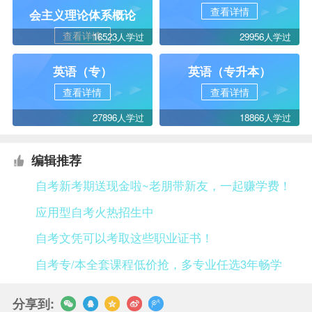
查看详情
会主义理论体系概论
查看详情
16523人学过
29956人学过
英语（专）
英语（专升本）
查看详情
查看详情
27896人学过
18866人学过
编辑推荐
自考新考期送现金啦~老朋带新友，一起赚学费！
应用型自考火热招生中
自考文凭可以考取这些职业证书！
自考专/本全套课程低价抢，多专业任选3年畅学
分享到: