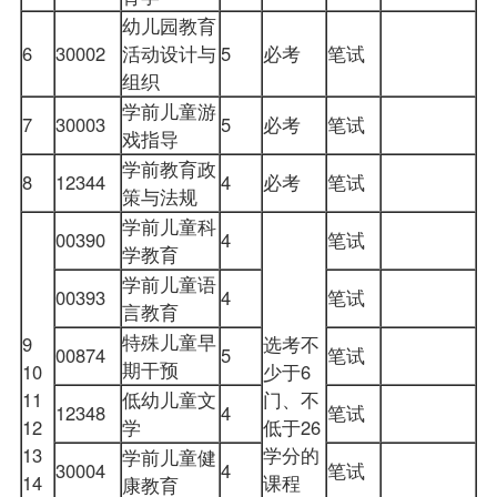
幼儿园教育
6
30002
活动设计与
5
必考
笔试
组织
学前儿童游
7
30003
5
必考
笔试
戏指导
学前教育政
8
12344
4
必考
笔试
策与法规
学前儿童科
00390
4
笔试
学教育
学前儿童语
00393
4
笔试
言教育
特殊儿童早
9
选考不
00874
5
笔试
期干预
10
少于6
11
低幼儿童文
门、不
12348
4
笔试
12
学
低于26
13
学分的
学前儿童健
30004
4
笔试
14
课程
康教育