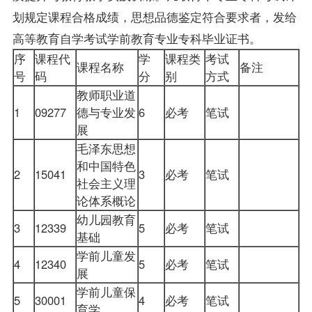
划规定课程合格成绩，思想品德鉴定符合要求者，发给
高等教育自学考试学前教育专业专科毕业证书。
序
课程代
学
课程类
考试
课程名称
备注
号
码
分
别
方式
教师职业道
1
09277
德与专业发
6
必考
笔试
展
毛泽东思想
和中国特色
2
15041
3
必考
笔试
社会主义理
论体系概论
幼儿园教育
3
12339
5
必考
笔试
基础
学前儿童发
4
12340
5
必考
笔试
展
学前儿童保
5
30001
4
必考
笔试
育学