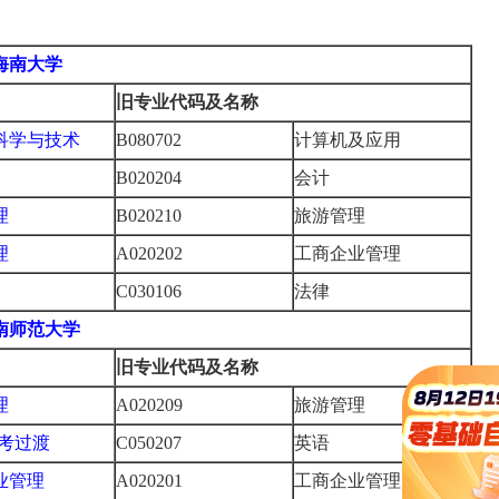
海南大学
旧专业代码及名称
科学与技术
B080702
计算机及应用
B020204
会计
理
B020210
旅游管理
理
A020202
工商企业管理
C030106
法律
南师范大学
旧专业代码及名称
理
A020209
旅游管理
停考过渡
C050207
英语
业管理
A020201
工商企业管理