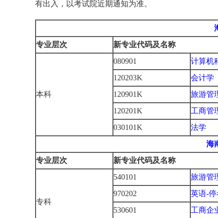
有出入，以考试院近期通知为准。
专业层次
新专业代码及名称
080901
计算机
120203K
会计学
本科
120901K
旅游管
120201K
工商管
030101K
法学
海
专业层次
新专业代码及名称
540101
旅游管
970202
英语
-
专科
530601
工商企