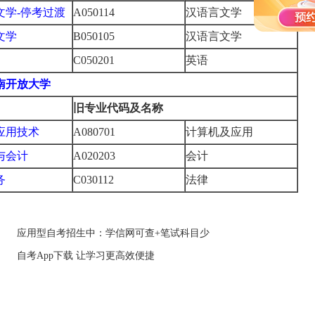
文学
-停考过渡
A050114
汉语言文学
文学
B050105
汉语言文学
C050201
英语
南开放大学
旧专业代码及名称
应用技术
A080701
计算机及应用
与会计
A020203
会计
务
C030112
法律
应用型自考招生中：学信网可查+笔试科目少
自考App下载 让学习更高效便捷