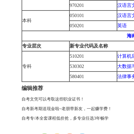
970201
汉语言
050101
汉语言
本科
050201
英语
海
专业层次
新专业代码及名称
510201
计算机
专科
530302
大数据
580401
法律事
编辑推荐
自考文凭可以考取这些职业证书！
自考新考期送现金啦~老朋带新友，一起赚学费！
自考专/本全套课程低价抢，多专业任选3年畅学