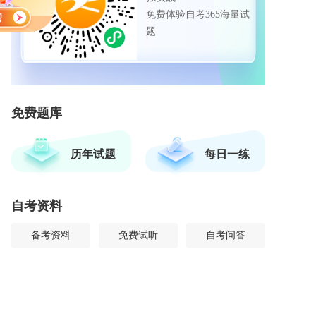
免费体验自考365海量试
题
免费题库
历年试题
每日一练
自考资料
备考资料
免费试听
自考问答