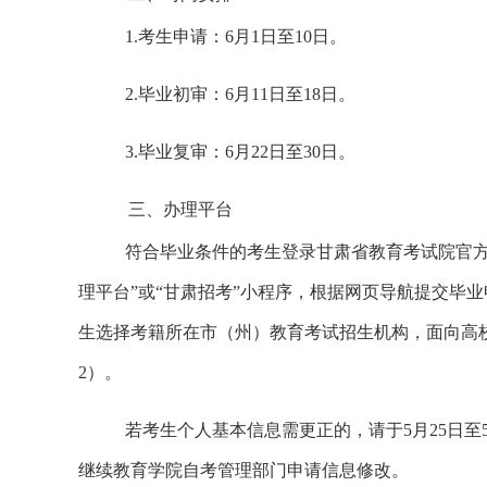
1.考生申请：6
月
1
日至
10
日
。
2.毕业初审：6
月
11
日至
18
日
。
3.毕业复审：6月22日至30日。
三
、
办理平台
符合毕业条件的
考生登录甘肃省教育考试院官方网站
理平台”或“甘肃招考”小程序，根据网页导航提交毕
生选择考籍所在市（州）教育考试招生机构，面向高
2
）。
若考生个人基本信息需更正的，请于
5
月
25
日至
继续教育学院自考管理部门
申请信息修改。