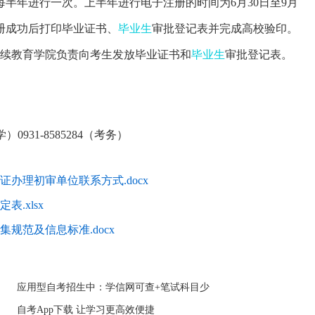
半年进行一次。上半年进行电子注册的时间为6月30日至9月
册成功后打印毕业证书、
毕业生
审批登记表并完成高校验印。
继续教育学院负责向考生发放毕业证书和
毕业生
审批登记表。
助学）0931-8585284（考务）
证办理初审单位联系方式.docx
.xlsx
规范及信息标准.docx
应用型自考招生中：学信网可查+笔试科目少
自考App下载 让学习更高效便捷