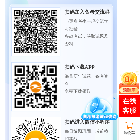
扫码加入备考交流群
与更多考生一起交流学
习经验
备战考试，获取试题及
资料
扫码下载APP
海量历年试题、备考资
料
免费下载领取
扫码进入微信小程序
每日练题巩固、考前模
购物车
拟实战