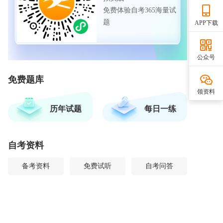
免费体验自考365海量试
题
APP下载
公众号
免费题库
领资料
历年试题
每日一练
自考资料
备考资料
免费试听
自考问答