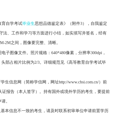
教育自学考试
毕业生
思想品德鉴定表》
（附件3）
，自我鉴定
守法、工作和学习等方面进行小结，如实填写并签名
，
经有
5M-2M之间，图像要完整、清晰
。
照电子图像文件。
照片规格：640*480像素，分辨率300dpi，
式，头部占相片比例为2/3。详细规范见《高等教育自学考试毕
）
（简称学信网，网址http://www.chsi.com.cn/）前
认证报告（本人签字）。
持有国外或境外学历的考生，要提前
证申请。
人基本信息不一致的考生，请及时联系
初审单位申请前置学历