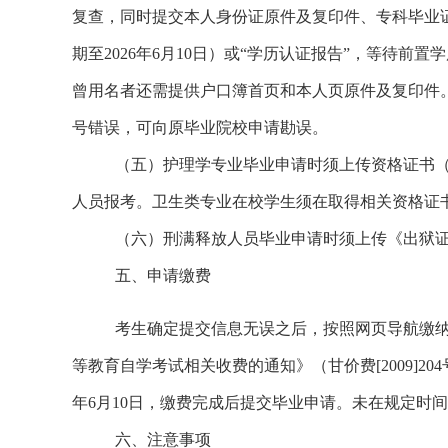
复查，同时提交本人身份证原件及复印件、专科毕业
期至2026年
6
月1
0
日）
或
“学历认证报告”
，
等待前置学
曾用名者还需提供户口簿首页和本人页原件及复印件
号错误，可向原毕业院校申请勘误。
（五）
护理学专业毕业申请时须上传资格证书
人员报考。卫生类专业在校学生须在取得相关资格证
（六）刑满释放人员毕业申请时须上传《出狱
五、申请缴费
考生
确定提交信息无误之后，
按
照网页导航
缴
等教育自学考试相关收费的通知》（甘价费[2009]20
年
6
月
10
日，
缴费完成后提交毕业申请。
未在规定时间
六、注意事项