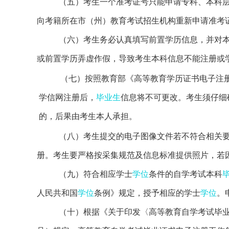
（五）考生一个准考证号只能申请专科、本科
向考籍所在市（州）教育考试招生机构重新申请准考
（六）考生务必认真填写前置学历信息，并对
或前置学历弄虚作假，导致考生本科信息不能注册或
（
七
）按照教育部《高等教育学历证书电子注册
学信网注册后，
毕业生
信息将不可更改。考生须仔细
的，后果由考生本人承担。
（八）
考生
提交的
电子图像文件
若
不符合相关
册。考生
要
严格按采集规范及信息标准提供照片，
若
（九）符合相应学士
学位
条件的自学考试本科
人民共和国
学位
条例》规定，授予相应的学士
学位
。
（十）根据《关于印发〈高等教育自学考试毕业证