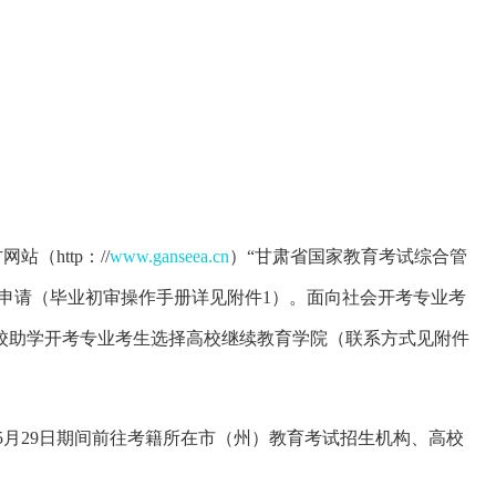
（http：//
www.ganseea.cn
）“甘肃省国家教育考试综合管
业申请（毕业初审操作手册详见附件1）。面向社会开考专业考
校助学开考专业考生选择高校继续教育学院（
联系方式见附件
5
月
29
日期间前往
考籍所在
市（州）
教育
考试
招生
机构、
高校