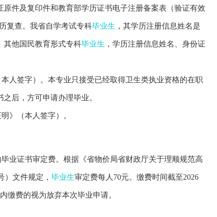
证原件及复印件和教育部学历证书电子注册备案表
（验证有效
历复查。
我省自学考试专科
毕业生
，其学历注册信息姓名是
。其他国民教育形式专科
毕业生
，学历注册信息姓名、身份证
（本人签字）。本专业只接受已经取得卫生类执业资格的在职
书之后，方可申请办理毕业。
证明》（本人签字）。
纳毕业证书审定费
。
根据《省物价局省财政厅关于理顺规范高
4号）文件规定，
毕业生
审定费每人70元。
缴费时间截
至
202
6
内
缴
费
的视为放弃本次毕业
申请。