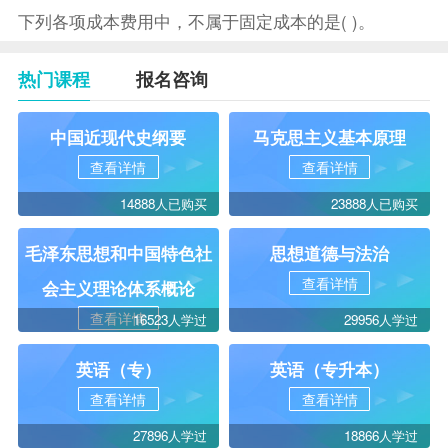
下列各项成本费用中，不属于固定成本的是( )。
热门课程
报名咨询
中国近现代史纲要
马克思主义基本原理
查看详情
查看详情
14888人已购买
23888人已购买
毛泽东思想和中国特色社
思想道德与法治
查看详情
会主义理论体系概论
查看详情
16523人学过
29956人学过
英语（专）
英语（专升本）
查看详情
查看详情
27896人学过
18866人学过