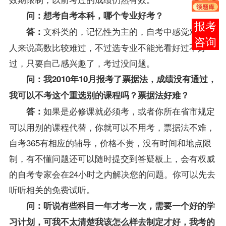
问：想考自考本科，哪个专业好考？
报考
文科类的，记忆性为主的，自考中感觉对一般
答：
咨询
人来说高数比较难过，不过选专业不能光看好过不好
过，只要自己感兴趣了，考过没问题。
问：我2010年10月报考了
票据法
，成绩没有通过，
我可以不考这个重选别的课程吗？票据法好难？
如果是必修课就必须考，或者你所在省市规定
答：
可以用别的课程代替，你就可以不用考，票据法不难，
自考365有相应的辅导，价格不贵，没有时间和地点限
制，有不懂问题还可以随时提交到答疑板上，会有权威
的自考专家会在24小时之内解决您的问题。你可以先去
听听相关的免费试听。
问：听说有些科目一年才考一次，需要一个好的学
习计划，可我不太清楚我该怎么样去制定才好，我考的