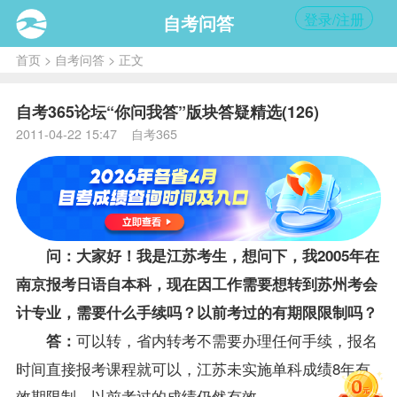
登录/注册
自考问答
首页
>
自考问答
> 正文
自考365论坛“你问我答”版块答疑精选(126)
2011-04-22 15:47 自考365
问：大家好！我是江苏考生，想问下，我2005年在
南京
报考
日语自本科，现在因工作需要想转到苏州考
会
计专业
，需要什么手续吗？以前考过的有期限限制吗？
可以转，省内
转考
不需要办理任何手续，
报名
答：
时间直接报考课程就可以，江苏未实施单科
成绩
8年有
效期限制，以前考过的成绩仍然有效。