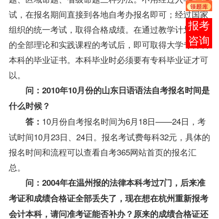
试，在报名期间直接到各地
自考办
报名即可；经过国家
在线
组织的统一考试，取得合格
成绩
。在通过教学计划规定
客服
的全部理论和实践课程的考试后，即可取得大学专科或
本科的毕业证书。本科毕业时必须要有专科毕业证才可
以。
问：2010年10月份的山东日语语法
自考报名
时间是
什么时候？
10月份自考报名时间为6月18日——24日，考
答：
试时间10月23日、24日。报名考试费每科32元，具体的
报名时间和流程可以查看自考365网站首页的报名汇
总。
问：2004年在温州报的法律本科考过7门，后来准
考证和成绩合格证全部丢失了，现在想在杭州重新
报考
会计本科，请问准考证能否补办？原来的成绩合格证还