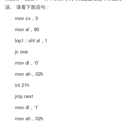
误。 请看下面语句：
mov cx，0
mov al，80
lop1：shl al，1
jc one
mov dl，‘0’
mov ah，02h
int 21h
jmp next
mov dl，‘1’
mov ah，02h