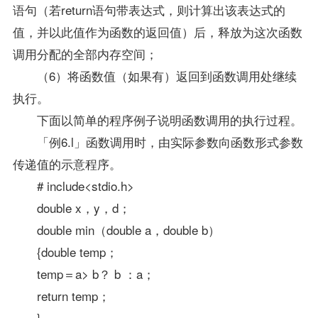
语句（若return语句带表达式，则计算出该表达式的
值，并以此值作为函数的返回值）后，释放为这次函数
调用分配的全部内存空间；
（6）将函数值（如果有）返回到函数调用处继续
执行。
下面以简单的程序例子说明函数调用的执行过程。
「例6.l」函数调用时，由实际参数向函数形式参数
传递值的示意程序。
# include<stdio.h>
double x，y，d；
double min（double a，double b）
{double temp；
temp＝a> b？ b ：a；
return temp；
}