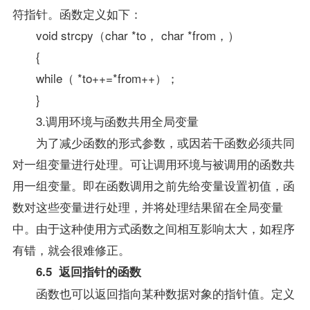
符指针。函数定义如下：
void strcpy（char *to， char *from，）
{
while（ *to++=*from++）；
}
3.调用环境与函数共用全局变量
为了减少函数的形式参数，或因若干函数必须共同
对一组变量进行处理。可让调用环境与被调用的函数共
用一组变量。即在函数调用之前先给变量设置初值，函
数对这些变量进行处理，并将处理结果留在全局变量
中。由于这种使用方式函数之间相互影响太大，如程序
有错，就会很难修正。
6.5 返回指针的函数
函数也可以返回指向某种数据对象的指针值。定义