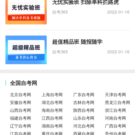
无忧实验班 扫除单科拦路虎
自考365
2022-01-16
超值精品班 随报随学
自考365
2022-01-16
全国自考网
北京自考网
上海自考网
广东自考网
天津自考网
安徽自考网
湖北自考网
吉林自考网
黑龙江自考网
山西自考网
海南自考网
陕西自考网
浙江自考网
福建自考网
江西自考网
山东自考网
河南自考网
辽宁自考网
湖南自考网
河北自考网
广西自考网
江苏自考网
重庆自考网
西藏自考网
贵州自考网