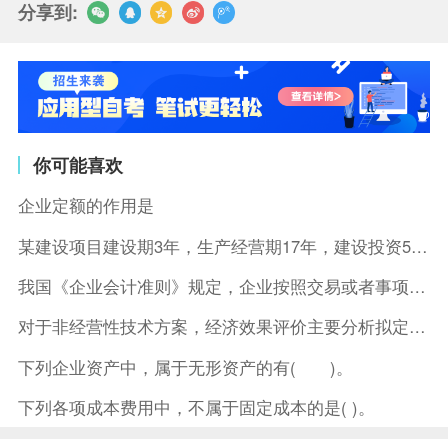
分享到:
你可能喜欢
企业定额的作用是
某建设项目建设期3年，生产经营期17年，建设投资5500万元
我国《企业会计准则》规定，企业按照交易或者事项的经济特征确定
对于非经营性技术方案，经济效果评价主要分析拟定方案的( )。
下列企业资产中，属于无形资产的有( )。
下列各项成本费用中，不属于固定成本的是( )。