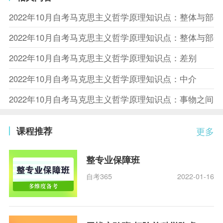
2022年10月自考马克思主义哲学原理知识点：整体与部
2022年10月自考马克思主义哲学原理知识点：整体与部
2022年10月自考马克思主义哲学原理知识点：差别
2022年10月自考马克思主义哲学原理知识点：中介
2022年10月自考马克思主义哲学原理知识点：事物之间
课程推荐
更多
整专业保障班
自考365
2022-01-16