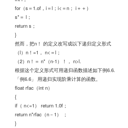
for（s＝1.of，i＝l；i<＝n； i＋＋）
s*＝ l；
return s；
}
然而，把n！ 的定义改写成以下递归定义形式
（l）n！=1， n<＝l；
（2）n！＝ n*（n-1）！， n>l.
根据这个定义形式可用递归函数描述如下例6.6.
「例6.6」 用递归实现阶乘计算的函数。
float rfac（int n）
{
if（ n<=1） return 1.0f；
return n*rfac（n－1） ；
}