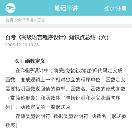
笔记串讲
登录/注册
首页
>
笔记串讲
> 正文
自考《高级语言程序设计》知识点总结（六）
2006-12-20 10:28
6.1 函数定义
在C程序设计中，将完成指定功能的C代码定义成
函数，变成逻辑上一个相对独立的程序单位。函数定义
需要指明函数返回值的类型、函数名、函数的形式参数
（常简称形参）和函数体（包括说明和定义及语句序
列）。函数定义的一般形式为
存储类型说明符 数据类型说明符 函数名（形式参
数表）