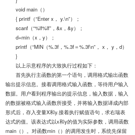
void main（）
{ printf（“Enter x， y.\n”）；
scanf（“%lf%lf”，&x，&y）；
d=min（x，y）；
printf（“MIN（%.3f，%.3f＝%.3f\n”， x， y，d）
}
以上示意程序的大致执行过程如下：
首先执行主函数的第一个语句，调用格式输出函数
输出提示信息。接着调用格式输入函数，等待用户输入
数据。用户看到程序输出的提示信息，输入数据，输入
的数据被格式输入函数所接受，并将输入数据译成内部
形式后，存入变量X和y.接着执行赋值语句，求右瑞表
达式的值。该表达式以x和y的值为实际参数，调用函数
main（）。对函数min（）的调用发生时，系统先保留