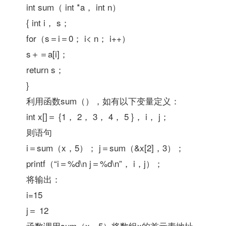
int sum（ int *a， int n）
{ int i， s；
for（s＝i＝0； i< n； i++）
s＋＝a[i]；
return s；
}
利用函数sum（），如有以下变量定义：
int x[]＝ {1， 2， 3， 4， 5 }， i， j；
则语句
i＝sum（x，5）； j＝sum（&x[2]，3）；
printf（“i＝%d\n j＝%d\n”， i，j）；
将输出：
i=15
j＝ 12
函数调用sum（x，5）将数组x的首元素地址