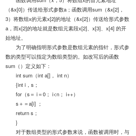
（&x[0]）传送给形式参数a；函数调用sum（&x[2]，
3）将数组x的元素x[2]的地址（&x[2]）传送给形式参数
a，而x[2]的地址就是数组元素段x[2]、x[3]、x[4] 的开
始地址。
为了明确指明形式参数是数组元素的指针，形式参
数的类型可以指定为数组类型的。如改写后的函数
sum（）定义如下：
int sum（int a[]， int n）
{int i，s；
for（s＝ i＝0； i<n； i++）
s＋＝a[i] ；
return s；
}
对于数组类型的形式参数来说，函数被调用时，与