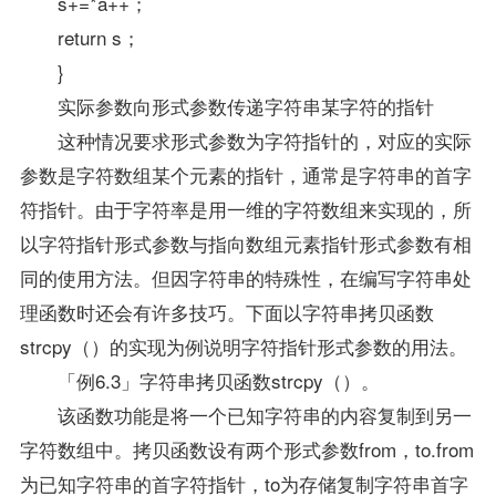
s+=*a++；
return s；
}
实际参数向形式参数传递字符串某字符的指针
这种情况要求形式参数为字符指针的，对应的实际
参数是字符数组某个元素的指针，通常是字符串的首字
符指针。由于字符率是用一维的字符数组来实现的，所
以字符指针形式参数与指向数组元素指针形式参数有相
同的使用方法。但因字符串的特殊性，在编写字符串处
理函数时还会有许多技巧。下面以字符串拷贝函数
strcpy（）的实现为例说明字符指针形式参数的用法。
「例6.3」字符串拷贝函数strcpy（）。
该函数功能是将一个已知字符串的内容复制到另一
字符数组中。拷贝函数设有两个形式参数from，to.from
为已知字符串的首字符指针，to为存储复制字符串首字