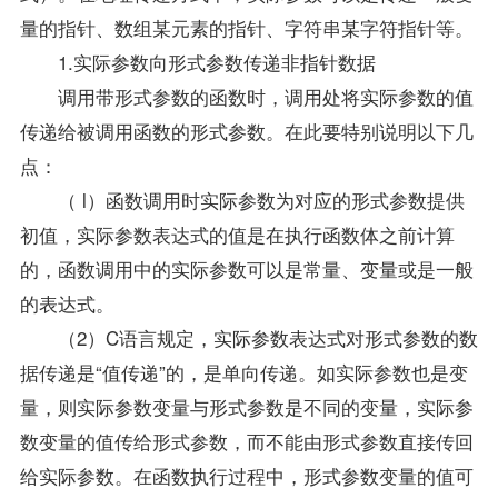
量的指针、数组某元素的指针、字符串某字符指针等。
1.实际参数向形式参数传递非指针数据
调用带形式参数的函数时，调用处将实际参数的值
传递给被调用函数的形式参数。在此要特别说明以下几
点：
（ l）函数调用时实际参数为对应的形式参数提供
初值，实际参数表达式的值是在执行函数体之前计算
的，函数调用中的实际参数可以是常量、变量或是一般
的表达式。
（2）C语言规定，实际参数表达式对形式参数的数
据传递是“值传递”的，是单向传递。如实际参数也是变
量，则实际参数变量与形式参数是不同的变量，实际参
数变量的值传给形式参数，而不能由形式参数直接传回
给实际参数。在函数执行过程中，形式参数变量的值可