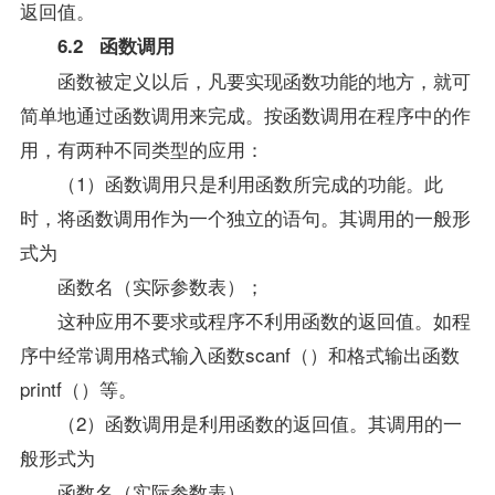
返回值。
6.2 函数调用
函数被定义以后，凡要实现函数功能的地方，就可
简单地通过函数调用来完成。按函数调用在程序中的作
用，有两种不同类型的应用：
（1）函数调用只是利用函数所完成的功能。此
时，将函数调用作为一个独立的语句。其调用的一般形
式为
函数名（实际参数表）；
这种应用不要求或程序不利用函数的返回值。如程
序中经常调用格式输入函数scanf（）和格式输出函数
printf（）等。
（2）函数调用是利用函数的返回值。其调用的一
般形式为
函数名（实际参数表）