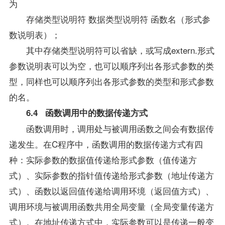
为
存储类型说明符 数据类型说明符 函数名（形式参
数说明表）；
其中存储类型说明符可以省缺，或写成extern.形式
参数说明表可以为空，也可以顺序列出各形式参数的类
型，同样也可以顺序列出各形式参数的类型和形式参数
的名。
6.4 函数调用中的数据传递方式
函数调用时，调用处与被调用函数之间会有数据传
递发生。在C程序中，函数调用的数据传递方式有四
种：实际参数的数据值传递给形式参数（值传递方
式）、实际参数的指针值传递给形式参数（地址传递方
式）、函数以返回值传递给调用环境（返回值方式）、
调用环境与被调用函数共用全局变量（全局变量传递方
式）。在地址传递方式中，实际参数可以是传递一般变