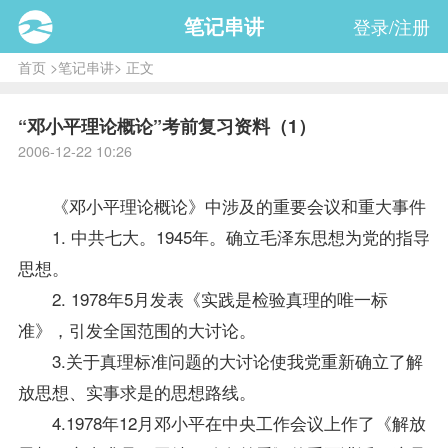
笔记串讲
登录/注册
首页
>
笔记串讲
> 正文
“邓小平理论概论”考前复习资料（1）
2006-12-22 10:26
《邓小平理论概论》中涉及的重要会议和重大事件
1. 中共七大。1945年。确立毛泽东思想为党的
指导
思想。
2. 1978年5月发表《实践是检验真理的唯一标
准》，引发全国范围的大讨论。
3.关于真理标准问题的大讨论使我党重新确立了解
放思想、实事求是的思想路线。
4.1978年12月邓小平在中央工作会议上作了《解放