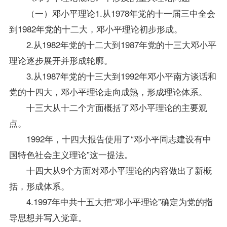
（一）邓小平理论1.从1978年党的十一届三中全会
到1982年党的十二大，邓小平理论初步形成。
2.从1982年党的十二大到1987年党的十三大邓小平
理论逐步展开并形成轮廓。
3.从1987年党的十三大到1992年邓小平南方谈话和
党的十四大，邓小平理论走向成熟，形成理论体系。
十三大从十二个方面概括了邓小平理论的主要观
点。
1992年，十四大报告使用了“邓小平同志建设有中
国特色社会主义理论”这一提法。
十四大从9个方面对邓小平理论的内容做出了新概
括，形成体系。
4.1997年中共十五大把“邓小平理论”确定为党的指
导思想并写入党章。