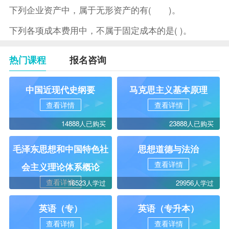
下列企业资产中，属于无形资产的有( )。
下列各项成本费用中，不属于固定成本的是( )。
热门课程
报名咨询
中国近现代史纲要
马克思主义基本原理
查看详情
查看详情
14888人已购买
23888人已购买
毛泽东思想和中国特色社
思想道德与法治
查看详情
会主义理论体系概论
查看详情
16523人学过
29956人学过
英语（专）
英语（专升本）
查看详情
查看详情