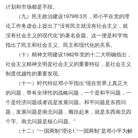
计划和市场都是手段。
（九）民主政治建设1979年3月，邓小平在党的理
论工作务虚会上提出了“没有民主就没有社会主义，就
没有社会主义的现代化”的著名命题。这一便是科学地
指出了民主和社会主义、民主和现代化的关系。
（十）精神文明建设1982年党的十二大明确指出，
社会主义精神文明是社会主义的重要特征，是社会主义
制度优越性的重要发现。
（十一）时代特征邓小平指出“现在世界上真正大
的问题，带有全球性的战略问题，一个是和平问题，一
个是经济问题或者说是发展问题。和平问题是东西问
题，发展问题是南北问题，概括起来，就是东西南北四
个字。南北问题是核心问题。”
（十二）“一国两制”理论1.“一国两制”是邓小平为解