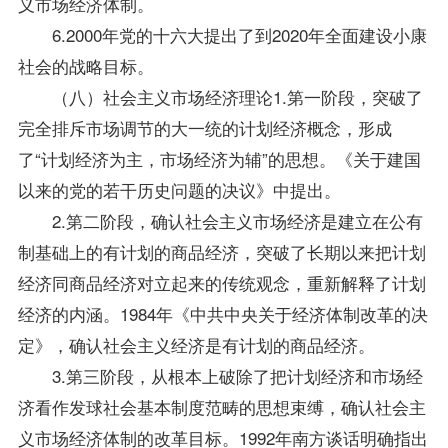
义市场经济体制。
6.2000年党的十六大提出了到2020年全面建设小康
社会的战略目标。
（八）社会主义市场经济理论1.第一阶段，突破了
完全排斥市场调节的大一统的计划经济概念，形成
了“计划经济为主，市场经济为辅”的思想。《关于建国
以来的党的若干历史问题的决议》中提出。
2.第二阶段，确认社会主义市场经济是建立在公有
制基础上的有计划的商品经济，突破了长期以来把计划
经济同商品经济对立起来的传统观念，重新解释了计划
经济的内涵。1984年《中共中央关于经济体制改革的决
定》，确认社会主义经济是有计划的商品经济。
3.第三阶段，从根本上破除了把计划经济和市场经
济看作发球社会基本制度范畴的思想束缚，确认社会主
义市场经济体制的改革目标。1992年南方谈话明确指出