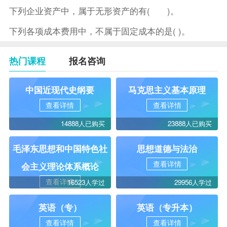
下列企业资产中，属于无形资产的有( )。
下列各项成本费用中，不属于固定成本的是( )。
热门课程
报名咨询
中国近现代史纲要
马克思主义基本原理
查看详情
查看详情
14888人已购买
23888人已购买
毛泽东思想和中国特色社
思想道德与法治
查看详情
会主义理论体系概论
查看详情
16523人学过
29956人学过
英语（专）
英语（专升本）
查看详情
查看详情