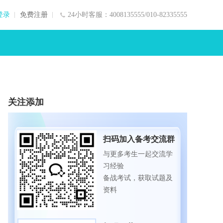
登录
免费注册
24小时客服：4008135555/010-82335555
关注添加
扫码加入备考交流群
与更多考生一起交流学
习经验
备战考试，获取试题及
资料