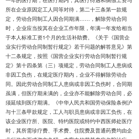
所在企业原因定工人同等对待，第二十三条第一款规
定，劳动合同制工人因合同期满……，解除劳动合同
时，企业应当按其在企业工作年限，年满一年发给相当
于本人标准工资1个月的生活补助费。《关于《国营企
业实行劳动合同制暂行规定》若干问题的解答意见》第
十二条规定，按照《国营企业实行劳动合同制暂行规
定》第十四条第（三）项规定，劳动合同制工人患病或
非因工负伤，在规定医疗期内，企业不得解除劳动合
同。因此劳动合同制工人患病或非因工负伤时，合同期
虽满，但医疗期未满的，企业亦不能解除劳动合同，必
须延续到医疗期满。《中华人民共和国劳动保险条例沪
与十三条甲款规定，工人与职员患病或非因工负伤，在
该企业医疗所、医院、特约医院或特约中西医师处医疗
时，其所需珍疗费、手术费、住院费及普通药费均由企