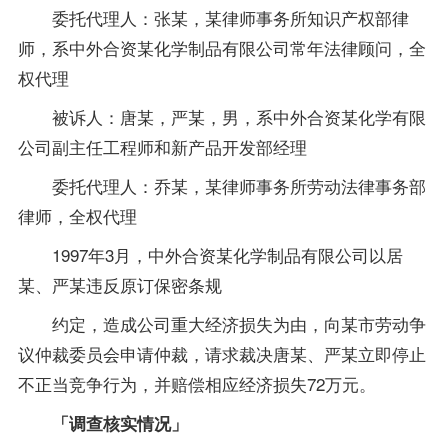
委托代理人：张某，某律师事务所知识产权部律
师，系中外合资某化学制品有限公司常年法律顾问，全
权代理
被诉人：唐某，严某，男，系中外合资某化学有限
公司副主任工程师和新产品开发部经理
委托代理人：乔某，某律师事务所
劳动法
律事务部
律师，全权代理
1997年3月，中外合资某化学制品有限公司以居
某、严某违反原订保密条规
约定，造成公司重大经济损失为由，向某市劳动争
议仲裁委员会申请仲裁，请求裁决唐某、严某立即停止
不正当竞争行为，并赔偿相应经济损失72万元。
「调查核实情况」