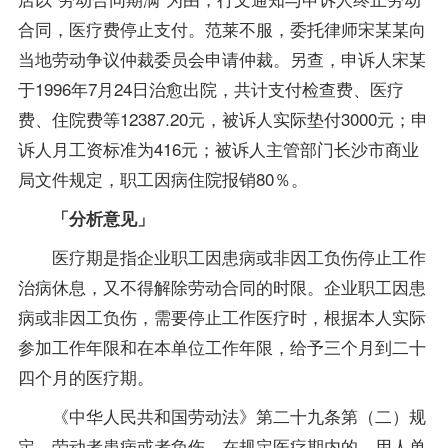
合同，医疗费停止支付。范莱不服，委托律师宋某某向
当地劳动争议仲裁委员会申请仲裁。另查，申诉人宋某
于1996年7月24日治愈出院，共计支付检查费、医疗
费、住院费等12387.20元，被诉人实际垫付3000元；申
诉人月工资标准为416元；被诉人主管部门长沙市商业
局文件规定，职工因病住院报销80％。
「分析意见」
医疗期是指企业职工因患病或非因工负伤停止工作
治病休息，又不得解除劳动合同的时限。企业职工因患
病或非因工负伤，需要停止工作医疗时，根据本人实际
参加工作年限和在本单位工作年限，给予三个月到二十
四个月的医疗期。
《中华人民共和国劳动法》第二十九条第（二）规
定，劳动者患病或者负伤，在规定医疗期内的，用人单