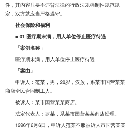
件，其内容只要不违背法律的行政法规强制性规范规
定，双方就应当严格遵守。
社会保险和福利
■
01 医疗期末满，用人单位停止医疗待遇
「案例名称」
医疗期末满，用人单位停止医疗待遇
「案由」
申诉人：范某，男，28岁，汉族，系某市国营某某
商店全民合同制工人。
被诉人：某市国营某某商店。
法定代表人：罗某，系某市国营某某商店经理。
1996年6月6日，申诉人范某不服被诉人市国营某某