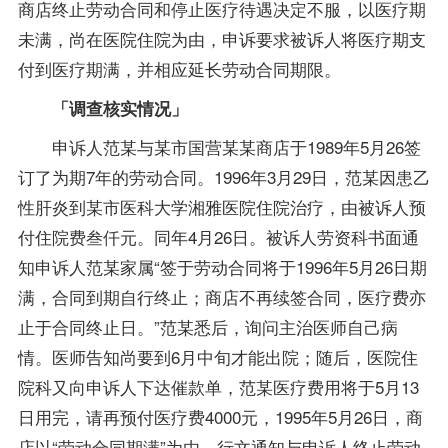
商店终止劳动合同和停止医疗待遇决定不服，以医疗期
未满，尚在医院住院为由，申诉要求被诉人将医疗期支
付到医疗期满，并相应延长劳动合同期限。
「调查核实情况」
申诉人范某与某市国营某某商店于1989年5月26签
订了为期7年的劳动合同。1996年3月29日，范某因患乙
性肝炎到某市医科大学湘雅医院住院治疗，由被诉人预
付住院费叁仟元。同年4月26日。被诉人劳资科书面通
知申诉人范某家属“签于劳动合同将于1996年5月26日期
满，合同到期自行终止；商店不再续签合同，医疗费亦
止于合同终止日。”范某悉后，询问主治医师自己病
情。医师告知尚要到6月中旬才能出院；随后，医院住
院科又向申诉人下达催款单，范某医疗费用将于5月13
日用完，请再预付医疗费4000元，1995年5月26日，商
店以“劳动合同期满”为由，行文通知与申诉人终止劳动