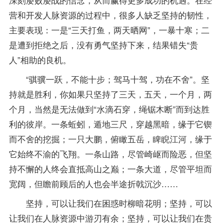
营和开发人脉资源的过程中，很多人缺乏坚持的韧性，
主要表现：一是“三天打鱼，两天晒网”，一暴十寒；二
是遭到拒绝之后，没有勇气坚持下来，结果错失“贵
人”相助的良机。
“骐骥一跃，不能十步；驾马十驾，功在不舍”。坚
持就是胜利，你如果只坚持了三天，五天，一个月，两
个月，当然是无法做到“水滴石穿，绳锯木断”而到达胜
利的彼岸。一条蚯蚓，遁地三尺，穿越黑暗，缘于它锲
而不舍的挖掘；一只大鹏，俯瞰五岳，睥睨江河，缘于
它始终不渝的飞翔。一条山路，尽管崎岖而险恶，但坚
持不懈的人终会直抵高山之巅；一条大道，尽管平坦而
宽阔，但瞻前顾后的人也会半途折戟沉沙……
坚持，可以让我们在困惑时柳暗花明；坚持，可以
让我们在人脉资源中游刃有余；坚持，可以让我们在贵