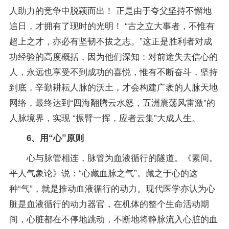
人助力的竞争中脱颖而出！ 正是由于夸父坚持不懈地
追日，才拥有了现时的光明！ “古之立大事者，不惟有
超上之才，亦必有坚韧不拔之志。”这正是胜利者对成
功经验的高度概括，因为他们深知：对前途失去信心的
人，永远也享受不到成功的喜悦，惟有不断奋斗，坚持
到底，辛勤耕耘人脉的沃土，才会构建广袤的人脉天地
网络，最终达到“四海翻腾云水怒，五洲震荡风雷激”的
人脉境界，实现 “振臂一挥，应者云集”大成人生。
6、用“心”原则
心与脉管相连，脉管为血液循行的隧道。《素间。
平人气象论》说：“心藏血脉之气”。藏之于心的这
种“气”，就是推动血液循行的动力。现代医学亦认为心
脏是血液循行的动力器官，在机体的整个生命活动期
间，心脏都在不停地跳动，不断地将静脉流入心脏的血