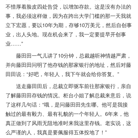
不惜厚着脸皮四处告贷，以增加存款。这是没有办法的
事，我必须这样做，因为在跨出大学门槛的那一天我就
立下宏愿，要以10年为期，存够10万美元，然后自创事
业，出人头地。现在机会来了，我一定要提早开创事
业……”
藤田田一气儿讲了10分钟，总裁越听神情越严肃，
并向藤田田问明了他存钱的那家银行的地址，然后对藤
田田说：“好吧，年轻人，我下午就会给你答复。”
送走藤田田后，总裁立即驱车前往那家银行，亲自
了解藤田田存钱的情况。柜台小姐了解总裁来意后，说
了这样几句话：“哦，是问藤田田先生哪。他可是我接
触过的最有毅力、最有礼貌的一个年轻人。6年来，他
真正做到了风雨无阻地准时来我这里存钱。老实说，这
么严谨的人，我真是要佩服得五体投地了！”