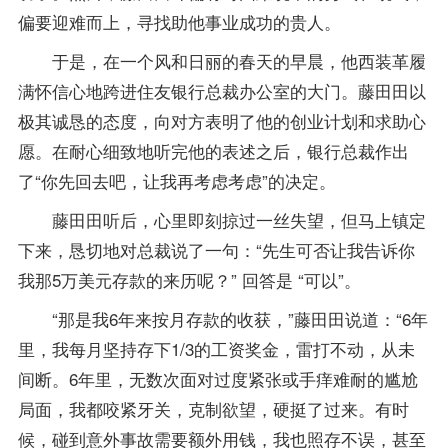
偏要迎难而上，寻找助他事业成功的贵人。
于是，在一个风和日丽的春天的早晨，他西装革履
满怀信心地跨进住友银行总裁办公室的大门。藤田田以
极其诚恳的态度，向对方表明了他的创业计划和求助心
愿。在耐心细致地听完他的表述之后，银行总裁作出
了“你先回去吧，让我再考虑考虑”的决定。
藤田田听后，心里即刻掠过一丝失望，但马上镇定
下来，恳切地对总裁说了一句：“先生可否让我告诉你
我那5万美元存款的来历呢？” 回答是 “可以”。
“那是我6年来按月存款的收获，”藤田田说道：“6年
里，我每月坚持存下1/3的工资奖金，雷打不动，从未
间断。6年里，无数次面对过度紧张或手痒难耐的尴尬
局面，我都咬紧牙关，克制欲望，硬挺了过来。有时
候，碰到意外事故需要额外用钱，我也照存不误，甚至