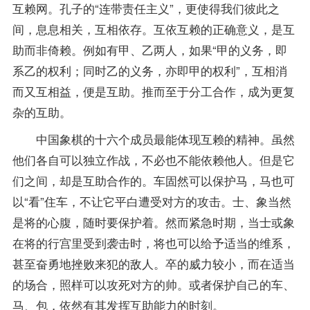
互赖网。孔子的“连带责任主义”，更使得我们彼此之
间，息息相关，互相依存。互依互赖的正确意义，是互
助而非倚赖。例如有甲、乙两人，如果“甲的义务，即
系乙的权利；同时乙的义务，亦即甲的权利”，互相消
而又互相益，便是互助。推而至于分工合作，成为更复
杂的互助。
中国象棋的十六个成员最能体现互赖的精神。虽然
他们各自可以独立作战，不必也不能依赖他人。但是它
们之间，却是互助合作的。车固然可以保护马，马也可
以“看”住车，不让它平白遭受对方的攻击。士、象当然
是将的心腹，随时要保护着。然而紧急时期，当士或象
在将的行宫里受到袭击时，将也可以给予适当的维系，
甚至奋勇地挫败来犯的敌人。卒的威力较小，而在适当
的场合，照样可以攻死对方的帅。或者保护自己的车、
马、包，依然有其发挥互助能力的时刻。