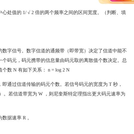
的 1/ √ 2 倍的两个频率之间的区间宽度。（判断、填
数字信号。数字信道的通频带（即带宽）决定了信道中能不
一个码元，码元携带的信息量由码元取的离散值个数决定。总
 有如下关系： n = log 2 N
通过信道传输的码元个数。若信号码元的宽度为 T 秒，
and ）。若信道带宽为 W ，则尼奎斯特定理指出更大码元速率为
据速率 R 。