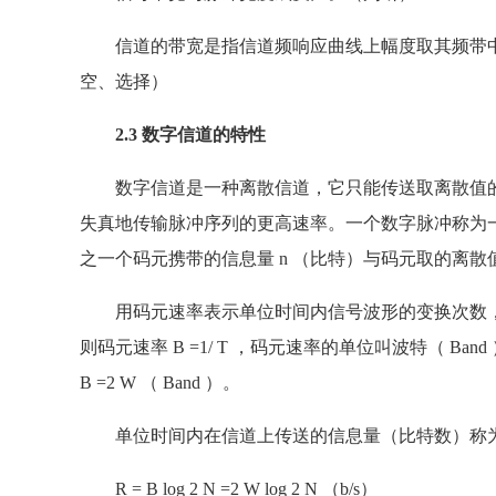
信道的带宽是指信道频响应曲线上幅度取其频带中心处值
空、选择）
2.3 数字信道的特性
数字信道是一种离散信道，它只能传送取离散值的
失真地传输脉冲序列的更高速率。一个数字脉冲称为
之一个码元携带的信息量 n （比特）与码元取的离散值个数 N
用码元速率表示单位时间内信号波形的变换次数，即
则码元速率 B =1/ T ，码元速率的单位叫波特（ B
B =2 W （ Band ）。
单位时间内在信道上传送的信息量（比特数）称为数
R = B log 2 N =2 W log 2 N （b/s）