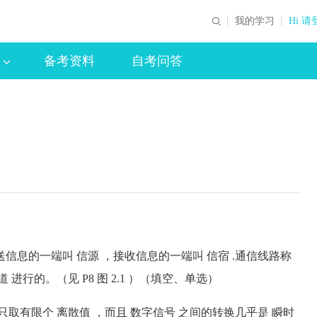
我的学习
Hi 请
备考资料
自考问答
信息的一端叫 信源 ，接收信息的一端叫 信宿 .通信线路称
进行的。（见 P8 图 2.1 ）（填空、单选）
取有限个 离散值 ，而且 数字信号 之间的转换几乎是 瞬时