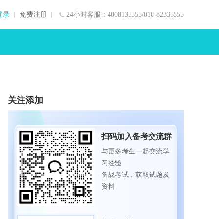
登录
免费注册
24小时客服：4008135555/010-82335555
关注添加
扫码加入备考交流群
与更多考生一起交流学
习经验
备战考试，获取试题及
资料