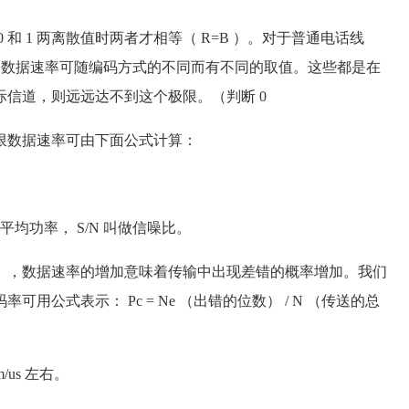
 1 两离散值时两者才相等（ R=B ）。对于普通电话线
d .而更高数据速率可随编码方式的不同而有不同的取值。这些都是在
信道，则远远达不到这个极限。（判断 0
极限数据速率可由下面公式计算：
平均功率， S/N 叫做信噪比。
，数据速率的增加意味着传输中出现差错的概率增加。我们
公式表示： Pc = Ne （出错的位数） / N （传送的总
us 左右。