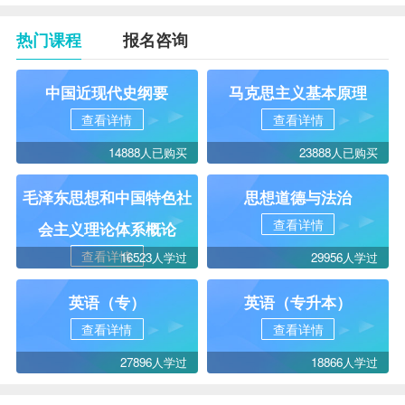
热门课程
报名咨询
中国近现代史纲要
马克思主义基本原理
查看详情
查看详情
14888人已购买
23888人已购买
毛泽东思想和中国特色社
思想道德与法治
查看详情
会主义理论体系概论
查看详情
16523人学过
29956人学过
英语（专）
英语（专升本）
查看详情
查看详情
27896人学过
18866人学过