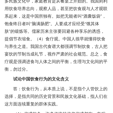
多民族文化中，家庭教育是从餐桌上开始的。我国则利
用饮食培养志向，观察人品，甚至把饮食观与人才观联
系起来，这是中国所独有。如把无能者叫“酒囊饭袋”，
饱食终日者叫“脑满肠肥”。人要成才应经受“饿其体
肤”的锻炼等。儒家历来主张要回避各种享乐的诱惑，
提倡节衣缩食。（4）食疗观。中国人很早就懂得饮食
与养生之道。我国古代食谱大都强调节制饮食，古人把
宴饮的节制当成礼节，视作严肃的社会规范。总之，食
疗观是强调进食与人体之间的平衡，生理与文化间的平
衡，勿过分。
试论中国饮食行为的文化含义
答：饮食行为，从本质上说，不是指个人管饮上的
选择，是指共同的历史背景和民族文化基础，指人们在
这方面连续重复的群体实践。