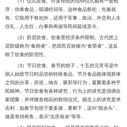
（1）仪式饮食。许多传统的信仰仪式都有一套程
序：供奉食品，唱诵经词等。这种食品祭祀，先秦就
有。它除用于祭祀外，还用于军事，政治，外交和人生
仪礼，人生红，白事和寿诞等民间延续至今。
（2）阶层饮食。饮食受经济条件限制。古代把上
层阶级称为“食肉者”，把庶民百姓喻为“食荣者”，这反
映了饮食的阶层性。
（3）节日饮食。春节的饺子，十五的元宵等是中
国人始统节日时品尝的特殊食品。节月食品能体现群体
之间的分享，庆祝，纳吉，驱邪等行为，凝聚着多种乎
民精神。节日饮食有各种讲究，行为上的讲究是强调合
家团聚，并伴随首相应的祭招仪式。观念上的讲究是求
吉利，如春节包饺子要多做，要剩下，这叫“留余头”，
做菜有鸡有鱼，表示“吉庆有余”等等。