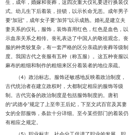
生，成年，婚嫁和丧葬，这四次重大仪礼要进行换装仪
式。幼儿生下后着装，挂锁，以示长命无恙。成年男子
要“加冠”，成年女子要“加笄”以示成熟。婚礼是建立夫
妻关系的仪礼，服饰，装饰喜用红色，红色是血色，以
示血亲关系之相传。丧礼表达了中国人的敬祖观念。丧
服的种类较复杂，有一套严格的区分亲疏的丧葬等级制
度。我国古代之丧服有五种（称五服）。这五种丧服以
麻布的粗细和制作的粗细来区分着装者的地位亲疏。
（4）政治标志。服饰还敏感地反映着政治制度，
古代统治者在建立政权时，大都制定相应的服饰等级
制。古代完备的政治制度是包括服饰制度的。唐初
的“武德令”规定了上至帝王后妃，下至文武百官及其妻
女的全部服饰，条款十分详细。至今某些部门的着装仍
有相应之规定。
（5）职业标志。社会分工促进了职业的发展，职