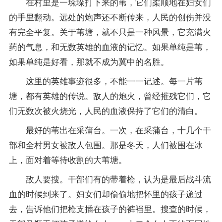
在村里是一垛垛打下来的苇，它们柔顺地在妇女们
的手里翻动。远处的炮声还不断传来，人民的创伤并没
有完全平复。关于苇塘，就不只是一种风景，它充满火
药的气息，和无数英雄的血液的记忆。如果单纯是苇，
如果单纯是好看，那就不成为冀中的名胜。
这里的英雄事迹很多，不能一一记述。每一片苇
塘，都有英雄的传说。敌人的炮火，曾经摧残它们，它
们无数次被火烧光，人民的血液保持了它们的清白。
最好的苇出在采蒲台。一次，在采蒲台，十几个干
部和全村男女被敌人包围。那是冬天，人们被围在冰
上，面对着等待收割的大苇塘。
敌人要搜。干部们有的带着枪，认为是最后战斗流
血的时候到来了。妇女们却偷偷地把怀里的孩子递过
去，告诉他们把枪支插在孩子的裤裆里。搜查的时候，