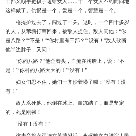
干部又顺手把孩子递给女人……十二个女人不约而同地
这样做了。仇恨是一个，爱是一个，智慧是一个。
枪掩护过去了，闯过了一关。这时，一个四十多岁
的人，从苇塘打苇回来，被敌人捉住。敌人问他：“你
是八路？”“不是！”“你村里有干部？”“没有！”敌人砍断
他半边脖子，又问：
“你的八路？”他歪着头，血流在胸膛上，说：“不
是！”“你村的八路大大的！”“没有！”
妇女们忍不住，她们一齐沙着嗓子喊：“没有！没
有！”
敌人杀死他，他倒在冰上。血冻结了，血是坚定
的，死是刚强！
“没有！没有！”
这声音将永远响在苇塘附近，永远响在白洋淀人民