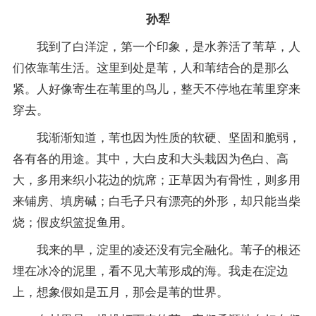
孙犁
我到了白洋淀，第一个印象，是水养活了苇草，人
们依靠苇生活。这里到处是苇，人和苇结合的是那么
紧。人好像寄生在苇里的鸟儿，整天不停地在苇里穿来
穿去。
我渐渐知道，苇也因为性质的软硬、坚固和脆弱，
各有各的用途。其中，大白皮和大头栽因为色白、高
大，多用来织小花边的炕席；正草因为有骨性，则多用
来铺房、填房碱；白毛子只有漂亮的外形，却只能当柴
烧；假皮织篮捉鱼用。
我来的早，淀里的凌还没有完全融化。苇子的根还
埋在冰冷的泥里，看不见大苇形成的海。我走在淀边
上，想象假如是五月，那会是苇的世界。