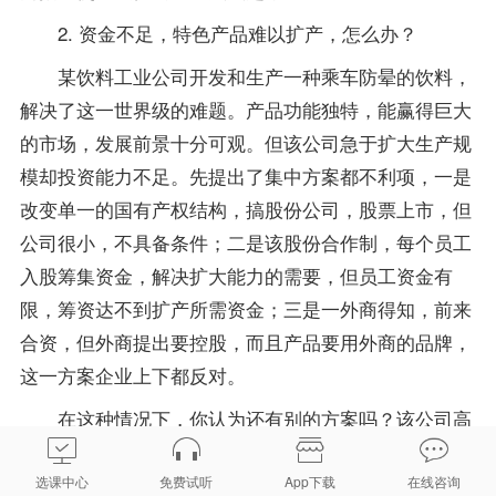
2. 资金不足，特色产品难以扩产，怎么办？
某饮料工业公司开发和生产一种乘车防晕的饮料，
解决了这一世界级的难题。产品功能独特，能赢得巨大
的市场，发展前景十分可观。但该公司急于扩大生产规
模却投资能力不足。先提出了集中方案都不利项，一是
改变单一的国有产权结构，搞股份公司，股票上市，但
公司很小，不具备条件；二是该股份合作制，每个员工
入股筹集资金，解决扩大能力的需要，但员工资金有
限，筹资达不到扩产所需资金；三是一外商得知，前来
合资，但外商提出要控股，而且产品要用外商的品牌，
这一方案企业上下都反对。
在这种情况下，你认为还有别的方案吗？该公司高
层召开决策会议，邀请你参加，请你出谋划策，你有何
高见？
选课中心
免费试听
App下载
在线咨询