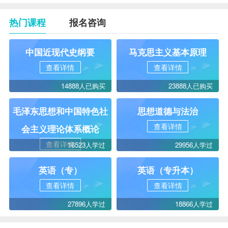
热门课程
报名咨询
中国近现代史纲要
马克思主义基本原理
查看详情
查看详情
14888人已购买
23888人已购买
毛泽东思想和中国特色社
思想道德与法治
查看详情
会主义理论体系概论
查看详情
16523人学过
29956人学过
英语（专）
英语（专升本）
查看详情
查看详情
27896人学过
18866人学过