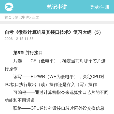
笔记串讲
登录/注册
首页
>
笔记串讲
> 正文
自考《微型计算机及其接口技术》复习大纲（5）
2006-12-15 11:33
第5章 并行接口
片选——CE（低电平），确定当前对哪个芯片进
行操作
读写——RD/WR（WR为低电平），决定CPU对
I/O接口执行取出（读）操作还是存入（写）操作
可编程——通过计算机指令来选择接口芯片的不同
功能和不同通道
联络——CPU通过外设接口芯片同外设交换信息