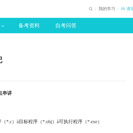
我的学习
Hi 请
备考资料
自考问答
记
点串讲
c）à目标程序（*.obj）à可执行程序（*.exe）