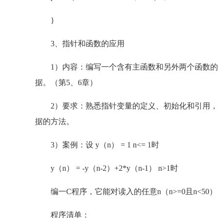
}
3、指针和函数的应用
1）内容：编写一个含有主函数和另外两个函数的
据。（第5、6章）
2）要求：熟悉指针变量的定义、初始化和引用，
据的方法。
3）案例：设 y（n） = 1 n<= 1时
y（n） = -y（n-2）+2*y（n-1） n>1时
编一C程序，它能对读入的任意n（n>=0且n<50），
程序清单：