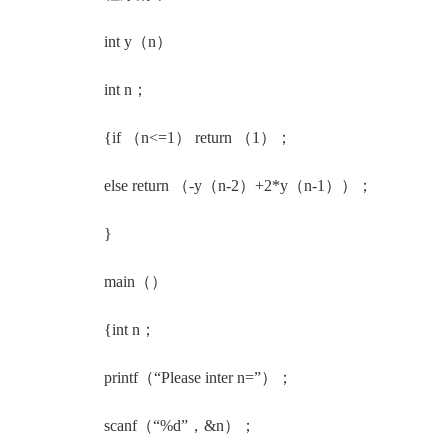
int y（n）
int n；
{if （n<=1） return （1）；
else return （-y（n-2）+2*y（n-1））；
}
main（）
{int n；
printf（“Please inter n=”）；
scanf（“%d”，&n）；