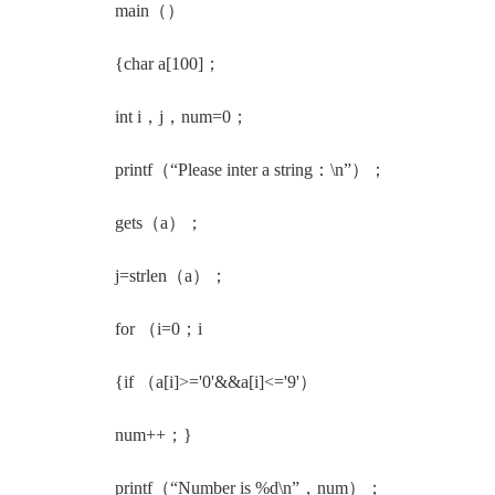
main（）
{char a[100]；
int i，j，num=0；
printf（“Please inter a string：\n”）；
gets（a）；
j=strlen（a）；
for （i=0；i
{if （a[i]>='0'&&a[i]<='9'）
num++；}
printf（“Number is %d\n”，num）；