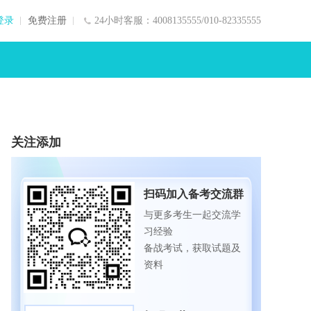
登录
免费注册
24小时客服：4008135555/010-82335555
关注添加
扫码加入备考交流群
与更多考生一起交流学
习经验
备战考试，获取试题及
资料