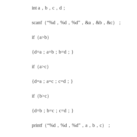
int a，b，c，d；
scanf（“%d，%d，%d”，&a，&b，&c）；
if（a>b）
{d=a；a=b；b=d；}
if（a>c）
{d=a；a=c；c=d；}
if（b>c）
{d=b；b=c；c=d；}
printf（“%d，%d，%d”，a，b，c）；