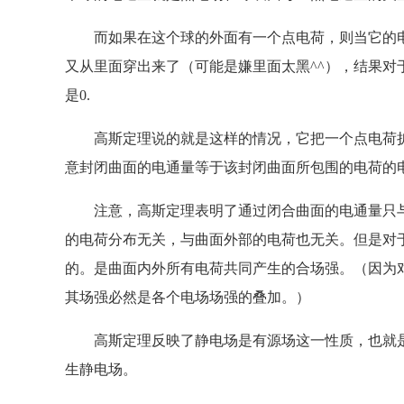
而如果在这个球的外面有一个点电荷，则当它的电
又从里面穿出来了（可能是嫌里面太黑^^），结果
是0.
高斯定理说的就是这样的情况，它把一个点电荷扩
意封闭曲面的电通量等于该封闭曲面所包围的电荷的电量
注意，高斯定理表明了通过闭合曲面的电通量只与
的电荷分布无关，与曲面外部的电荷也无关。但是对
的。是曲面内外所有电荷共同产生的合场强。（因为
其场强必然是各个电场场强的叠加。）
高斯定理反映了静电场是有源场这一性质，也就是
生静电场。