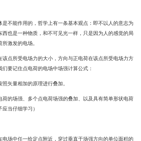
是不能作用的，哲学上有一条基本观点：即不以人的意志为
东西也是一种物质，和不可见光一样，只是因为人的感觉的局
荷所激发的电场。
该点所受电场力的大小，方向与正电荷在该点所受电场力方
我们要记住点电荷的电场中场强计算公式：
照矢量相加的原理进行叠加。
荷的场强、多个点电荷场强的叠加、以及具有简单形状电荷
子应当仔细学习）
电场中任一给定点附近，穿过垂直于场强方向的单位面积的