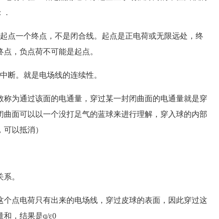
 .
起点一个终点，不是闭合线。起点是正电荷或无限远处，终
终点，负点荷不可能是起点。
中断。就是电场线的连续性。
称为通过该面的电通量，穿过某一封闭曲面的电通量就是穿
闭曲面可以以一个没打足气的蓝球来进行理解，穿入球的内部
，可以抵消）
关系。
个点电荷只有出来的电场线，穿过皮球的表面，因此穿过这
，结果是q/ε0