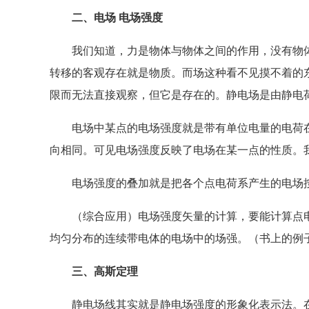
二、电场 电场强度
我们知道，力是物体与物体之间的作用，没有物体
转移的客观存在就是物质。而场这种看不见摸不着的
限而无法直接观察，但它是存在的。静电场是由静电
电场中某点的电场强度就是带有单位电量的电荷在
向相同。可见电场强度反映了电场在某一点的性质。
电场强度的叠加就是把各个点电荷系产生的电场按
（综合应用）电场强度矢量的计算，要能计算点电
均匀分布的连续带电体的电场中的场强。（书上的例
三、高斯定理
静电场线其实就是静电场强度的形象化表示法。在