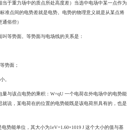
当于重力场中的质点所处高度差）当选中电场中某一点作为
与标准点间的电势差就是电势。电势的物理意义就是从某点将
更通俗些）
叫等势面。等势面与电场线的关系是：
等势面；
小。
与该点电势的乘积：W=qU 一个电荷在外电场中的电势能
思就说，某电荷在的位置的电势能既是该电荷所具有的，也是
位，其大小为1eV=1.60×1019 J 这个大小的值与基