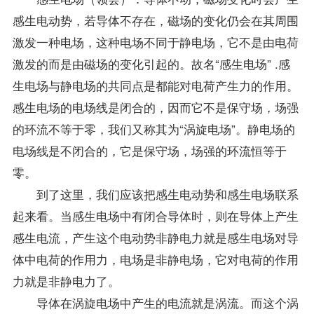
感生电动势，若导体不存在，磁场的变化仍会在其周围
激发一种电场，这种电场不同于静电场，它不是由电荷
激发的而是由磁场的变化引起的。故名“感生电场” .感
生电场与静电场的共同点是都能对电荷产生力的作用。
感生电场的电场线是闭合的，因而它不是保守场，场强
的环流不等于零，我们又称其为“涡旋电场”。静电场的
电场线是不闭合的，它是保守场，场强的环流恒等于
零。
到了这里，我们应该把感生电动势和感生电场联系
起来看。当感生电场中有闭合导体时，则在导体上产生
感生电流，产生这个电动势非静电力就是感生电场对导
体中电荷的作用力，电场是非静电场，它对电荷的作用
力就是非静电力了。
导体在涡旋电场中产生的电流就是涡流。而这个涡