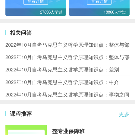
查看详情
查看详情
27896人学过
18866人学过
相关问答
2022年10月自考马克思主义哲学原理知识点：整体与部
2022年10月自考马克思主义哲学原理知识点：整体与部
2022年10月自考马克思主义哲学原理知识点：差别
2022年10月自考马克思主义哲学原理知识点：中介
2022年10月自考马克思主义哲学原理知识点：事物之间
课程推荐
更多
整专业保障班