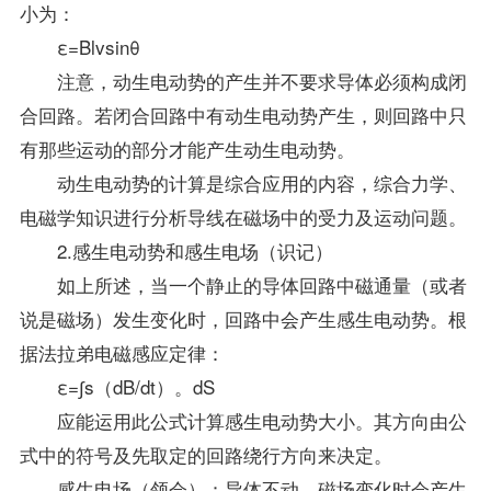
小为：
ε=Blvsinθ
注意，动生电动势的产生并不要求导体必须构成闭
合回路。若闭合回路中有动生电动势产生，则回路中只
有那些运动的部分才能产生动生电动势。
动生电动势的计算是综合应用的内容，综合力学、
电磁学知识进行分析导线在磁场中的受力及运动问题。
2.感生电动势和感生电场（识记）
如上所述，当一个静止的导体回路中磁通量（或者
说是磁场）发生变化时，回路中会产生感生电动势。根
据法拉弟电磁感应定律：
ε=∫s（dB/dt）。dS
应能运用此公式计算感生电动势大小。其方向由公
式中的符号及先取定的回路绕行方向来决定。
感生电场（领会）：导体不动，磁场变化时会产生