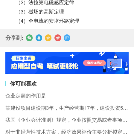
（2）法拉第电磁感应定律
（3）磁场的高斯定理
（4）全电流的安培环路定理
分享到:
你可能喜欢
企业定额的作用是
某建设项目建设期3年，生产经营期17年，建设投资5500万元
我国《企业会计准则》规定，企业按照交易或者事项的经济特征确定
对于非经营性技术方案，经济效果评价主要分析拟定方案的( )。