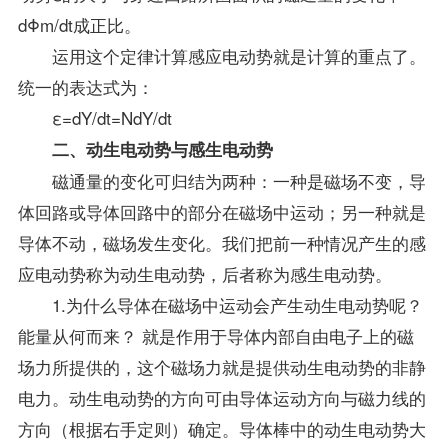
dΦm/dt成正比。
运用这个定律计算感应电动势就是计算的重点了。
统一的表达式为：
ε=dY/dt=NdY/dt
二、动生电动势与感生电动势
磁通量的变化可归结为两种：一种是磁场不变，导
体回路或导体回路中的部分在磁场中运动；另一种就是
导体不动，磁场发生变化。我们把前一种情况产生的感
应电动势称为动生电动势，后者称为感生电动势。
1.为什么导体在磁场中运动会产生动生电动势呢？
能量从何而来？ 就是作用于导体内部自由电子上的磁
场力所提供的，这个磁场力就是提供动生电动势的非静
电力。动生电动势的方向可由导体运动方向与磁力线的
方向（根据右手定则）确定。导体棒中的动生电动势大