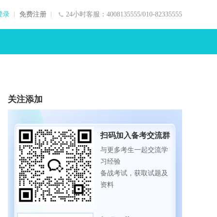
登录
免费注册
24小时客服：4008135555/010-82335555
关注添加
扫码加入备考交流群
与更多考生一起交流学
习经验
备战考试，获取试题及
资料