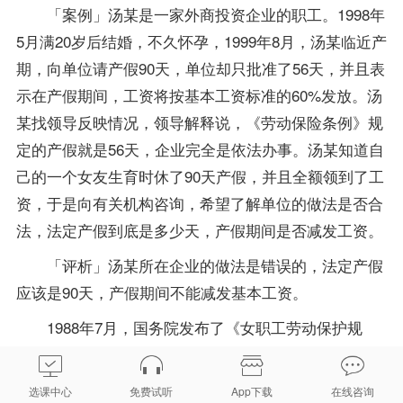
「案例」汤某是一家外商投资企业的职工。1998年
5月满20岁后结婚，不久怀孕，1999年8月，汤某临近产
期，向单位请产假90天，单位却只批准了56天，并且表
示在产假期间，工资将按基本工资标准的60%发放。汤
某找领导反映情况，领导解释说，《劳动保险条例》规
定的产假就是56天，企业完全是依法办事。汤某知道自
己的一个女友生育时休了90天产假，并且全额领到了工
资，于是向有关机构咨询，希望了解单位的做法是否合
法，法定产假到底是多少天，产假期间是否减发工资。
「评析」汤某所在企业的做法是错误的，法定产假
应该是90天，产假期间不能减发基本工资。
1988年7月，国务院发布了《女职工劳动保护规
定》，规定女职工产假为90天，其中产前休假15天。难
产的，增加产假15天。多胞胎生育的，每多生育一个婴
选课中心
免费试听
App下载
在线咨询