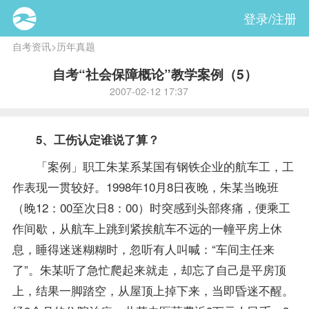
登录/注册
自考资讯
>
历年真题
自考“社会保障概论”教学案例（5）
2007-02-12 17:37
5、工伤认定谁说了算？
「案例」职工朱某系某国有钢铁企业的航车工，工
作表现一贯较好。1998年10月8日夜晚，朱某当晚班
（晚12：00至次日8：00）时突感到头部疼痛，便乘工
作间歇，从航车上跳到紧挨航车不远的一幢平房上休
息，睡得迷迷糊糊时，忽听有人叫喊：“车间主任来
了”。朱某听了急忙爬起来就走，却忘了自己是平房顶
上，结果一脚踏空，从屋顶上掉下来，当即昏迷不醒。