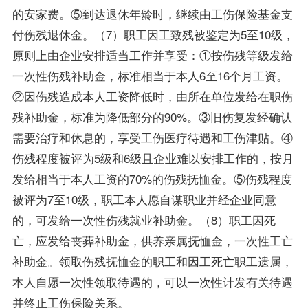
的安家费。⑤到达退休年龄时，继续由工伤保险基金支
付伤残退休金。（7）职工因工致残被鉴定为5至10级，
原则上由企业安排适当工作并享受：①按伤残等级发给
一次性伤残补助金，标准相当于本人6至16个月工资。
②因伤残造成本人工资降低时，由所在单位发给在职伤
残补助金，标准为降低部分的90%。③旧伤复发经确认
需要治疗和休息的，享受工伤医疗待遇和工伤津贴。④
伤残程度被评为5级和6级且企业难以安排工作的，按月
发给相当于本人工资的70%的伤残抚恤金。⑤伤残程度
被评为7至10级，职工本人愿自谋职业并经企业同意
的，可发给一次性伤残就业补助金。（8）职工因死
亡，应发给丧葬补助金，供养亲属抚恤金，一次性工亡
补助金。领取伤残抚恤金的职工和因工死亡职工遗属，
本人自愿一次性领取待遇的，可以一次性计发有关待遇
并终止工伤保险关系。