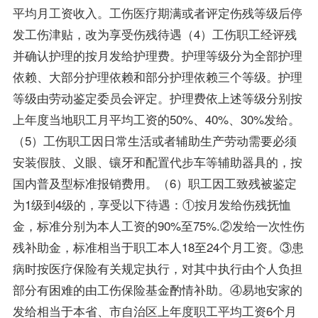
平均月工资收入。工伤医疗期满或者评定伤残等级后停
发工伤津贴，改为享受伤残待遇（4）工伤职工经评残
并确认护理的按月发给护理费。护理等级分为全部护理
依赖、大部分护理依赖和部分护理依赖三个等级。护理
等级由劳动鉴定委员会评定。护理费依上述等级分别按
上年度当地职工月平均工资的50%、40%、30%发给。
（5）工伤职工因日常生活或者辅助生产劳动需要必须
安装假肢、义眼、镶牙和配置代步车等辅助器具的，按
国内普及型标准报销费用。（6）职工因工致残被鉴定
为1级到4级的，享受以下待遇：①按月发给伤残抚恤
金，标准分别为本人工资的90%至75%.②发给一次性伤
残补助金，标准相当于职工本人18至24个月工资。③患
病时按医疗保险有关规定执行，对其中执行由个人负担
部分有困难的由工伤保险基金酌情补助。④易地安家的
发给相当于本省、市自治区上年度职工平均工资6个月