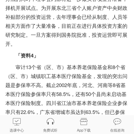
择机开展试点。为开展东北三省个人账户资产中央财政
补贴部分的投资运营，去年理事会已经从制度、人员等
相关方面作了大量准备，目前正在进行具体投资方案的
研究制定。一旦方案得到国务院批准，投资运营即可展
开。
「资料4」
审计13个省（区、市）基本养老保险基金和8个省
（区、市）城镇职工基本医疗保险基金，发现的突出问
题是参保率不高。截止2002年底，河北、河南等8省基
本医疗保险参保率只有58.5%，还有50个县尚未启动基
本医疗保险制度。四川省江油市基本养老保险企业参保
率只有22.6%，广东省增城市虽达到63.5%，但已参保
企业中有近一半从业人员未参保，个体工商户参保情况
更不容乐观，两市的参保率分别仅为5.8%和24.6%。
选课中心
免费试听
App下载
在线咨询