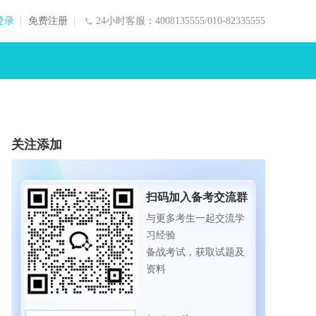
登录
免费注册
24小时客服：4008135555/010-82335555
关注添加
扫码加入备考交流群
与更多考生一起交流学
习经验
备战考试，获取试题及
资料