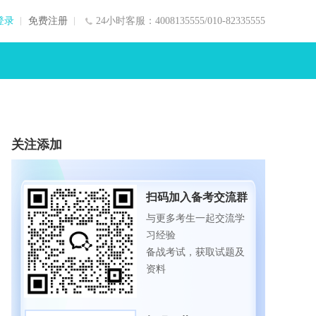
登录
免费注册
24小时客服：4008135555/010-82335555
关注添加
扫码加入备考交流群
与更多考生一起交流学
习经验
备战考试，获取试题及
资料