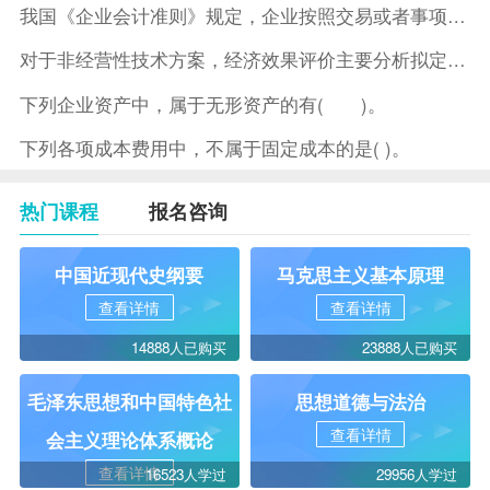
我国《企业会计准则》规定，企业按照交易或者事项的经济特征确定
对于非经营性技术方案，经济效果评价主要分析拟定方案的( )。
下列企业资产中，属于无形资产的有( )。
下列各项成本费用中，不属于固定成本的是( )。
热门课程
报名咨询
中国近现代史纲要
马克思主义基本原理
查看详情
查看详情
14888人已购买
23888人已购买
毛泽东思想和中国特色社
思想道德与法治
查看详情
会主义理论体系概论
查看详情
16523人学过
29956人学过