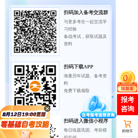
扫码加入备考交流群
与更多考生一起交流学
习经验
备战考试，获取试题及
资料
扫码下载APP
海量历年试题、备考资
料
免费下载领取
扫码进入微信小程序
每日练题巩固、考前模
购物车
拟实战