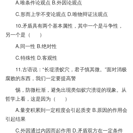
A.唯条件论观点 B.外因论观点
C.形而上学不变论观点 D.唯物辩证法观点
10.矛盾具有两个基本属性，其中一个是斗争性，
另一个是（ ）
A.同一性 B.绝对性
C.特殊性 D.客观性
11.古语说：“长堤溃蚁穴，君子慎其微。”面对消极
腐败的东西，我们一定要提高警
惕，防微杜渐，避免出现类似蚁穴溃堤的现象。从
哲学上看，这是因为（ ）
A.量变积累到一定程度会引起质变 B.原因的作用会
引起结果
C.外因通过内因而起作用 D.矛盾双方在一定条件