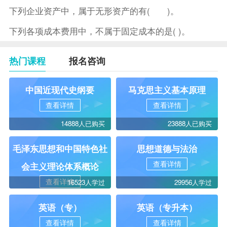
下列企业资产中，属于无形资产的有( )。
下列各项成本费用中，不属于固定成本的是( )。
热门课程
报名咨询
中国近现代史纲要
马克思主义基本原理
查看详情
查看详情
14888人已购买
23888人已购买
毛泽东思想和中国特色社
思想道德与法治
查看详情
会主义理论体系概论
查看详情
16523人学过
29956人学过
英语（专）
英语（专升本）
查看详情
查看详情