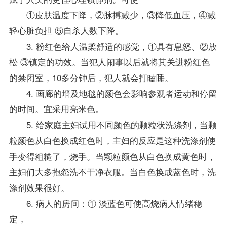
①皮肤温度下降，②脉搏减少，③降低血压，④减
轻心脏负担 ⑤自杀人数下降。
3. 粉红色给人温柔舒适的感觉，①具有息怒、②放
松 ③镇定的功效。当犯人闹事以后就将其关进粉红色
的禁闭室，10多分钟后，犯人就会打瞌睡。
4. 画廊的墙及地毯的颜色会影响参观者运动和停留
的时间。宜采用亮米色。
5. 给家庭主妇试用不同颜色的颗粒状洗涤剂，当颗
粒颜色从白色换成红色时，主妇的反应是这种洗涤剂使
手变得粗糙了，烧手。当颗粒颜色从白色换成黄色时，
主妇们大多抱怨洗不干净衣服。当白色换成蓝色时，洗
涤剂效果很好。
6. 病人的房间：① 淡蓝色可使高烧病人情绪稳
定，