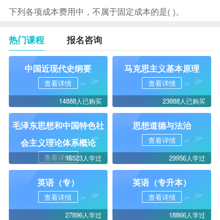
下列各项成本费用中，不属于固定成本的是( )。
热门课程
报名咨询
中国近现代史纲要
马克思主义基本原理
查看详情
查看详情
14888人已购买
23888人已购买
毛泽东思想和中国特色社
思想道德与法治
查看详情
会主义理论体系概论
查看详情
16523人学过
29956人学过
英语（专）
英语（专升本）
查看详情
查看详情
27896人学过
18866人学过