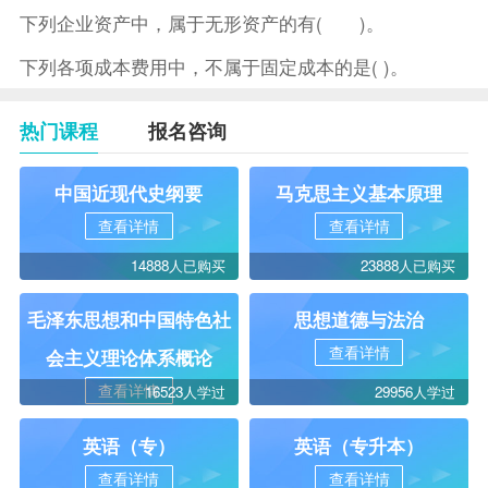
下列企业资产中，属于无形资产的有( )。
下列各项成本费用中，不属于固定成本的是( )。
热门课程
报名咨询
中国近现代史纲要
马克思主义基本原理
查看详情
查看详情
14888人已购买
23888人已购买
毛泽东思想和中国特色社
思想道德与法治
查看详情
会主义理论体系概论
查看详情
16523人学过
29956人学过
英语（专）
英语（专升本）
查看详情
查看详情