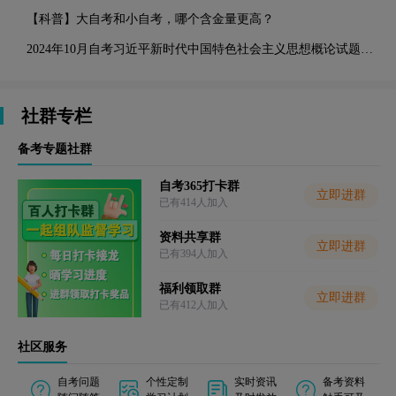
【科普】大自考和小自考，哪个含金量更高？
2024年10月自考习近平新时代中国特色社会主义思想概论试题及答案
社群专栏
备考专题社群
自考365打卡群
立即进群
已有
414
人加入
资料共享群
立即进群
已有
394
人加入
福利领取群
立即进群
已有
412
人加入
社区服务
自考问题
个性定制
实时资讯
备考资料