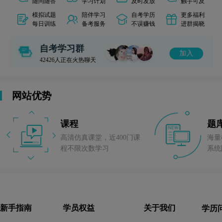
随问随答
学习计划
及时发放
触手可及
模拟试题
陪伴学习
自考学历
更多福利
每日训练
备考服务
不误赚钱
进群揭晓
自考学习群
加入
42426
人正在火热聊天
网站优势
课程
题
高清仿真课堂，近400门课
海量
程不限次数学习
系统
新手指南
学员权益
关于我们
学历